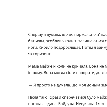
Спершу я думала, що це нормально. У нас
батькам, особливо коли ті залишаються са
ноги. Кирило подорослішає. Потім я займу
як горизонт.
Мама майже ніколи не кричала. Вона не була
іншому. Вона могла сісти навпроти, довго
— Я просто не думала, що моя донька змо
Після такої фрази сперечатися було майж
погана людина. Байдужа. Невдячна. І я зн