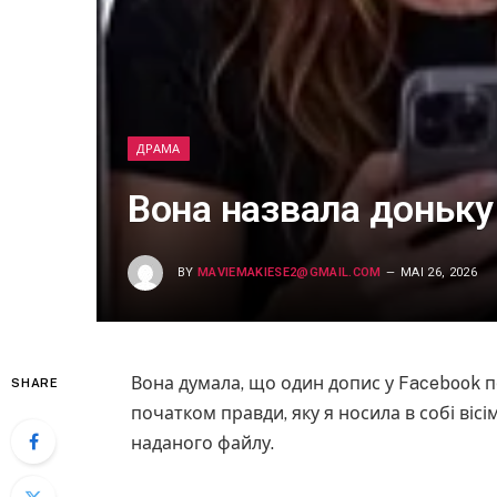
ДРАМА
Вона назвала доньку
BY
MAVIEMAKIESE2@GMAIL.COM
MAI 26, 2026
Вона думала, що один допис у Facebook пос
SHARE
початком правди, яку я носила в собі вісі
наданого файлу.