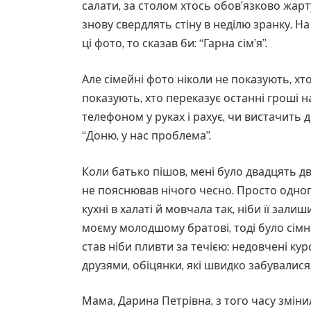
салати, за столом хтось обов’язково жартув
знову свердлять стіну в неділю зранку. На
ці фото, то сказав би: “Гарна сім’я”.
Але сімейні фото ніколи не показують, хто
показують, хто переказує останні гроші на
телефоном у руках і рахує, чи вистачить 
“Доню, у нас проблема”.
Коли батько пішов, мені було двадцять дв
не пояснював нічого чесно. Просто одного
кухні в халаті й мовчала так, ніби її зали
моєму молодшому братові, тоді було сімна
став ніби пливти за течією: недовчені курс
друзями, обіцянки, які швидко забувалися
Мама, Дарина Петрівна, з того часу змін