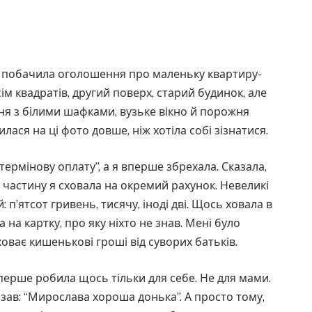
о побачила оголошення про маленьку квартиру-
сім квадратів, другий поверх, старий будинок, але
хня з білими шафками, вузьке вікно й порожня
илася на ці фото довше, ніж хотіла собі зізнатися.
ермінову оплату”, а я вперше збрехала. Сказала,
е частину я сховала на окремий рахунок. Невеликі
: п’ятсот гривень, тисячу, іноді дві. Щось ховала в
на картку, про яку ніхто не знав. Мені було
ховає кишенькові гроші від суворих батьків.
вперше робила щось тільки для себе. Не для мами.
азав: “Мирослава хороша донька”. А просто тому,