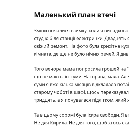
Маленький план втечі
Зміни почалися взимку, коли я випадков
студію біля станції електрички. Двадцять 
свіжий ремонт. На фото була крихітна ку
кімната, де ще не було нічиїх речей. Я див
Того вечора мама попросила грошей на “т
що не маю всієї суми. Насправді мала. Ал
суми я вже кілька місяців відкладала потай
старому чоботі в шафі, щось переказувала 
тридцять, а я почувалася підлітком, який 
Та в цьому соромі була іскра свободи. Я 
Не для Кирила. Не для того, щоб хтось ск