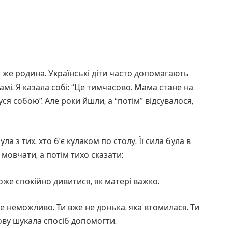
 же родина. Українські діти часто допомагають
мі. Я казала собі: “Це тимчасово. Мама стане на
ся собою”. Але роки йшли, а “потім” відсувалося,
 з тих, хто б’є кулаком по столу. Її сила була в
 мовчати, а потім тихо сказати:
же спокійно дивитися, як матері важко.
е неможливо. Ти вже не донька, яка втомилася. Ти
ову шукала спосіб допомогти.