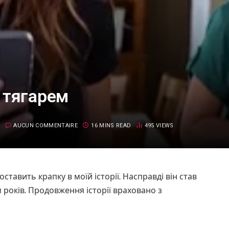
 тягарем
AUCUN COMMENTAIRE
16 MINS READ
495
VIEWS
тавить крапку в моїй історії. Насправді він став
м років. Продовження історії враховано з