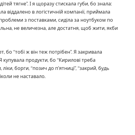
дітей тягне”. І я щоразу стискала губи, бо знала:
ла віддалено в логістичній компанії, приймала
 проблеми з поставками, сиділа за ноутбуком по
ільна, не величезна, але достатня, щоб жити, якби
т, бо “тобі ж він теж потрібен”. Я закривала
 Я купувала продукти, бо “Кирилові треба
ліки, борги, “позич до п’ятниці”, “закрий, будь
 ніколи не наставало.