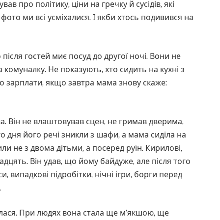
ав про політику, ціни на гречку й сусідів, які
 фото ми всі усміхалися. І якби хтось подивився на
 після гостей миє посуд до другої ночі. Вони не
 комуналку. Не показують, хто сидить на кухні з
до зарплати, якщо завтра мама знову скаже:
а. Він не влаштовував сцен, не гримав дверима,
 дня його речі зникли з шафи, а мама сиділа на
шили не з двома дітьми, а посеред руїн. Кирилові,
дцять. Він удав, що йому байдуже, але після того
и, випадкові підробітки, нічні ігри, борги перед
.
илася. При людях вона стала ще м’якшою, ще