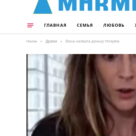
ГЛАВНАЯ
СЕМЬЯ
ЛЮБОВЬ
»
»
Home
Драма
Вона назвала доньку тягарем