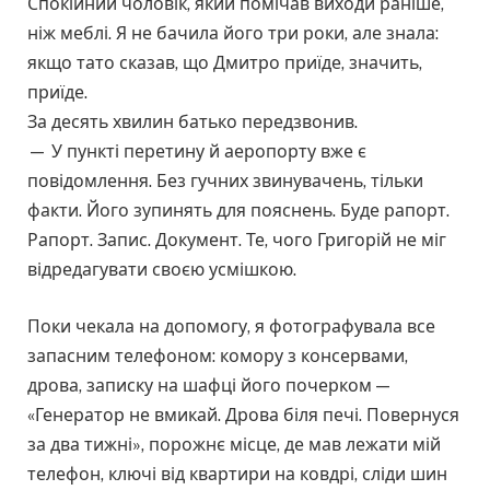
Спокійний чоловік, який помічав виходи раніше,
ніж меблі. Я не бачила його три роки, але знала:
якщо тато сказав, що Дмитро приїде, значить,
приїде.
За десять хвилин батько передзвонив.
— У пункті перетину й аеропорту вже є
повідомлення. Без гучних звинувачень, тільки
факти. Його зупинять для пояснень. Буде рапорт.
Рапорт. Запис. Документ. Те, чого Григорій не міг
відредагувати своєю усмішкою.
Поки чекала на допомогу, я фотографувала все
запасним телефоном: комору з консервами,
дрова, записку на шафці його почерком —
«Генератор не вмикай. Дрова біля печі. Повернуся
за два тижні», порожнє місце, де мав лежати мій
телефон, ключі від квартири на ковдрі, сліди шин