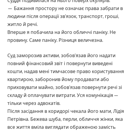
Суддя подивилася на нього поверх окулярів.
— Бажання простору не означає права забрати в
людини після операції зв’язок, транспорт, гроші,
житло й речі.
Вперше я побачила на його обличчі паніку. Не
провину. Саме паніку. Різниця величезна.
Суд заморозив активи, зобов’язав його надати
повний фінансовий звіт і повернути виведені
кошти, надав мені тимчасове право користування
квартирою, заборонив йому продавати або
приховувати майно, зобов’язав повернути речі зі
складу й оплачувати витрати. Уся комунікація —
тільки через адвокатів.
Після засідання в коридорі чекала його мати, Лідія
Петрівна. Бежева шуба, перли, обличчя жінки, яка
все життя вміла виглядати ображеною замість