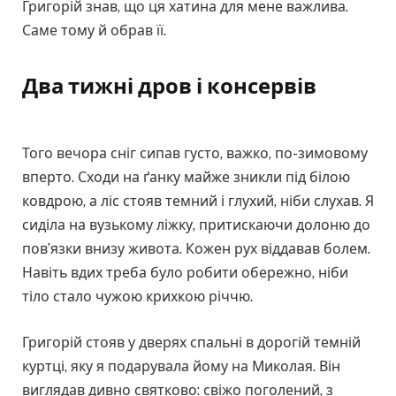
Григорій знав, що ця хатина для мене важлива.
Саме тому й обрав її.
Два тижні дров і консервів
Того вечора сніг сипав густо, важко, по-зимовому
вперто. Сходи на ґанку майже зникли під білою
ковдрою, а ліс стояв темний і глухий, ніби слухав. Я
сиділа на вузькому ліжку, притискаючи долоню до
пов’язки внизу живота. Кожен рух віддавав болем.
Навіть вдих треба було робити обережно, ніби
тіло стало чужою крихкою річчю.
Григорій стояв у дверях спальні в дорогій темній
куртці, яку я подарувала йому на Миколая. Він
виглядав дивно святково: свіжо поголений, з