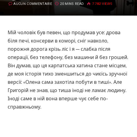
AUCUN COMMENTAIRE
20 MINS READ
7 782
VIEWS
Мій чоловік був певен, що продумав усе: дрова
біля печі, консерви в коморі, сніг навколо,
порожня дорога крізь ліс і я — слабка після
операції, без телефону, без машини й без грошей.
Він думав, що ця карпатська хатина стане місцем,
де моя історія тихо зменшиться до чиєїсь зручної
версії: «Олена сама захотіла побути в тиші». Але
Григорій не знав, що тиша іноді не ламає людину.
Іноді саме в ній вона вперше чує себе по-
справжньому.