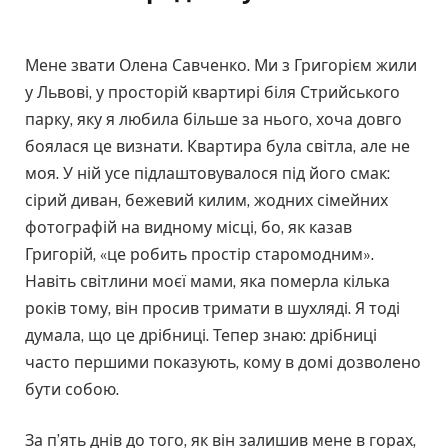
Мене звати Олена Савченко. Ми з Григорієм жили
у Львові, у просторій квартирі біля Стрийського
парку, яку я любила більше за нього, хоча довго
боялася це визнати. Квартира була світла, але не
моя. У ній усе підлаштовувалося під його смак:
сірий диван, бежевий килим, жодних сімейних
фотографій на видному місці, бо, як казав
Григорій, «це робить простір старомодним».
Навіть світлини моєї мами, яка померла кілька
років тому, він просив тримати в шухляді. Я тоді
думала, що це дрібниці. Тепер знаю: дрібниці
часто першими показують, кому в домі дозволено
бути собою.
За п’ять днів до того, як він залишив мене в горах,