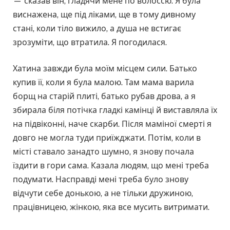
— сказав він, гладячи мене по волоссю. Я була
виснажена, ще під ліками, ще в тому дивному
стані, коли тіло вижило, а душа не встигає
зрозуміти, що втратила. Я погодилася.
Хатина завжди була моїм місцем сили. Батько
купив її, коли я була малою. Там мама варила
борщ на старій плиті, батько рубав дрова, а я
збирала біля потічка гладкі камінці й виставляла їх
на підвіконні, наче скарби. Після маміної смерті я
довго не могла туди приїжджати. Потім, коли в
місті ставало занадто шумно, я знову почала
їздити в гори сама. Казала людям, що мені треба
подумати. Насправді мені треба було знову
відчути себе донькою, а не тільки дружиною,
працівницею, жінкою, яка все мусить витримати.