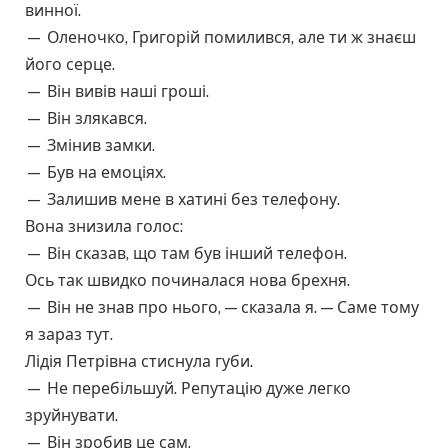
винної.
— Оленочко, Григорій помилився, але ти ж знаєш
його серце.
— Він вивів наші гроші.
— Він злякався.
— Змінив замки.
— Був на емоціях.
— Залишив мене в хатині без телефону.
Вона знизила голос:
— Він сказав, що там був інший телефон.
Ось так швидко починалася нова брехня.
— Він не знав про нього, — сказала я. — Саме тому
я зараз тут.
Лідія Петрівна стиснула губи.
— Не перебільшуй. Репутацію дуже легко
зруйнувати.
— Він зробив це сам.