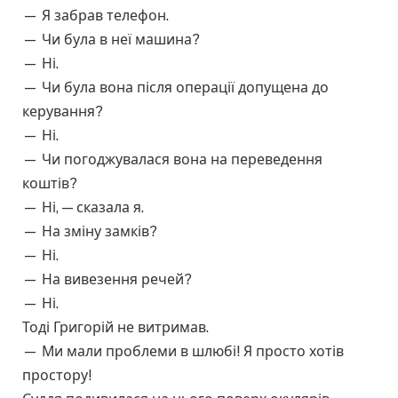
— Я забрав телефон.
— Чи була в неї машина?
— Ні.
— Чи була вона після операції допущена до
керування?
— Ні.
— Чи погоджувалася вона на переведення
коштів?
— Ні, — сказала я.
— На зміну замків?
— Ні.
— На вивезення речей?
— Ні.
Тоді Григорій не витримав.
— Ми мали проблеми в шлюбі! Я просто хотів
простору!