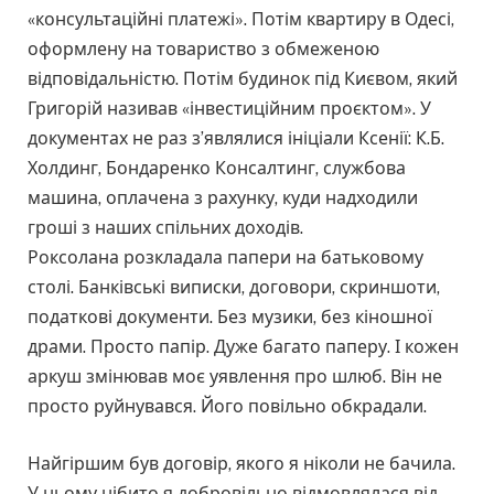
«консультаційні платежі». Потім квартиру в Одесі,
оформлену на товариство з обмеженою
відповідальністю. Потім будинок під Києвом, який
Григорій називав «інвестиційним проєктом». У
документах не раз з’являлися ініціали Ксенії: К.Б.
Холдинг, Бондаренко Консалтинг, службова
машина, оплачена з рахунку, куди надходили
гроші з наших спільних доходів.
Роксолана розкладала папери на батьковому
столі. Банківські виписки, договори, скриншоти,
податкові документи. Без музики, без кіношної
драми. Просто папір. Дуже багато паперу. І кожен
аркуш змінював моє уявлення про шлюб. Він не
просто руйнувався. Його повільно обкрадали.
Найгіршим був договір, якого я ніколи не бачила.
У ньому нібито я добровільно відмовлялася від