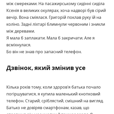
між смереками. На пасажирському сидінні сиділа
Ксенія в великих окулярах, хоча надворі був сірий
вечір. Вона сміялася. Григорій поклав руку їй на
коліно. Задні ліхтарі блимнули червоним і зникли
між деревами.
Я мала б заплакати. Мала б закричати. Але я
всміхнулася.
Бо він не знав про запасний телефон.
Дзвінок, який змінив усе
Кілька років тому, коли здоров’я батька почало
погіршуватися, я купила маленький кнопковий
телефон. Старий, сріблястий, смішний на вигляд.
Батько не довіряв смартфонам, казав, що