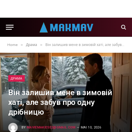
»
»
Home
Драма
Він залишив мене в зимовій хаті, але забув про одну дрібницю
ДРАМА
Він залишив мене в зимовій
хаті, але забув про одну
дрібницю
BY
MAVIEMAKIESE2@GMAIL.COM
MAI 10, 2026