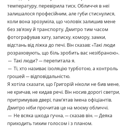
температуру, перевірила тиск. Обличчя в неї
залишалося професійним, але губи стиснулися,
коли вона зрозуміла, що чоловік залишив мене
без зв’язку й транспорту. Дмитро тим часом
фотографував хату, записку, комору, замки,
відстань від ліжка до печі. Він сказав: «Такі люди
розраховують, що біль зробить вас незібраною».
— Такі люди? — перепитала я.
— Ті, хто називає ізоляцію турботою, а контроль
грошей — відповідальністю.
Я хотіла сказати, що Григорій ніколи не бив мене,
не кричав, не кидав речі. Він носив дорогі светри,
притримував двері, пам’ятав імена офіціантів.
Дмитро ніби прочитав це на моєму обличчі.
— Не всяка шкода гучна, — сказав він. — Деяка
приходить тихим голосом і з планом.