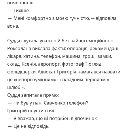
почервонів.
— Тихіше.
— Мені комфортно з моєю гучністю, — відповіла
вона.
Суддя слухала уважно й без зайвої емоційності.
Роксолана виклала факти: операція, рекомендації
лікаря, хатина, телефон, машина, гроші, замки,
склад, Ксенія, аеропорт, фотографії, огляд
фельдшерки. Адвокат Григорія намагався назвати
це «непорозумінням» і «складним періодом у
шлюбі».
Суддя запитала прямо:
— Чи був у пані Савченко телефон?
Григорій опустив очі.
— Я вважав, що їй потрібен відпочинок.
— Це не відповідь.