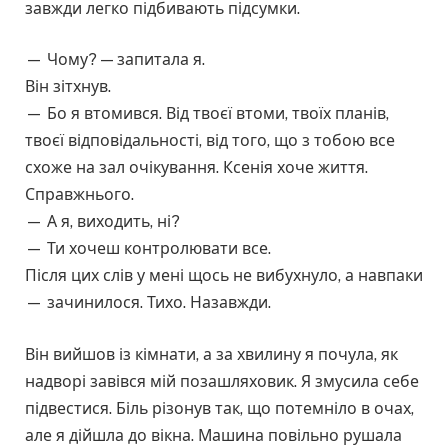
завжди легко підбивають підсумки.
— Чому? — запитала я.
Він зітхнув.
— Бо я втомився. Від твоєї втоми, твоїх планів,
твоєї відповідальності, від того, що з тобою все
схоже на зал очікування. Ксенія хоче життя.
Справжнього.
— А я, виходить, ні?
— Ти хочеш контролювати все.
Після цих слів у мені щось не вибухнуло, а навпаки
— зачинилося. Тихо. Назавжди.
Він вийшов із кімнати, а за хвилину я почула, як
надворі завівся мій позашляховик. Я змусила себе
підвестися. Біль різонув так, що потемніло в очах,
але я дійшла до вікна. Машина повільно рушала