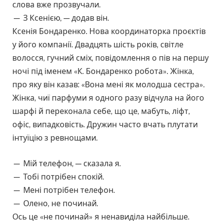
слова вже прозвучали.
— З Ксенією, — додав він.
Ксенія Бондаренко. Нова координаторка проєктів
у його компанії. Двадцять шість років, світле
волосся, гучний сміх, повідомлення о пів на першу
ночі під іменем «К. Бондаренко робота». Жінка,
про яку він казав: «Вона мені як молодша сестра».
Жінка, чиї парфуми я одного разу відчула на його
шарфі й переконала себе, що це, мабуть, ліфт,
офіс, випадковість. Дружин часто вчать плутати
інтуїцію з ревнощами.
— Мій телефон, — сказала я.
— Тобі потрібен спокій.
— Мені потрібен телефон.
— Олено, не починай.
Ось це «не починай» я ненавиділа найбільше.