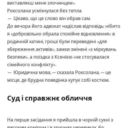
виставляєш мене злочинцем».
Роксолана усміхнулася без тепла.
— Цікаво, що це слово він обрав сам.
До вечора його адвокат надіслав відповідь: нібито
я «добровільно обрала спокійне відновлення» в
родинній хатині, гроші були переведені «для
збереження активів», замки змінені «з міркувань
безпеки», а поїздка з Ксенією «не стосувалася
сімейного конфлікту».
— Юридична мова, — сказала Роксолана, — це
місце, де брудна поведінка купує собі костюм.
Суд і справжнє обличчя
На перше засідання я прийшла в чорній сукні з
високим коміром і в зручних черевиках, бо