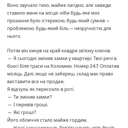
Воно звучало тихо, майже лагідно, але завжди
ставило мене на місце: ніби будь-яке моє
прохання було істерикою, будь-який сумнів —
проблемою, будь-який біль — незручністю для
нього.
Потім він кинув на край ковдри зв’язку ключів.
— Я сьогодні змінив замки у квартирі. Твої речі в
боксі біля траси на Коломию. Номер 247. Оплатив
місяць. Далі, якщо не забереш, склад має право
виставити все на продаж.
Я відчула, як пересохло в роті.
— Ти змінив замки?
— І перевів гроші.
— Які гроші?
Його обличчя стало майже гордим.
— Наші заощадження. Дев’ятнадцять мільйонів