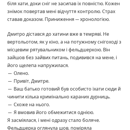
біля хати, доки сніг не засипав їх повністю. Кожен
знімок повертав мені відчуття контролю. Страх
ставав доказом. Приниження — хронологією.
Дмитро дістався до хатини вже в темряві. Не
вертольотом, як у кіно, а на потужному снігоході з
місцевим рятувальником і фельдшеркою. Він
зайшов без зайвих питань, подивився на мене, і
його щелепа напружилася.
— Олено.
— Привіт, Дмитре.
— Ваш батько готовий був особисто їхати сюди й
чинити кілька кримінально караних дурниць.
— Схоже на нього.
— Я вмовив його обмежитися однією.
Я засміялася, і мені одразу стало боляче.
Фельдшерка оглянула шов, поміряла