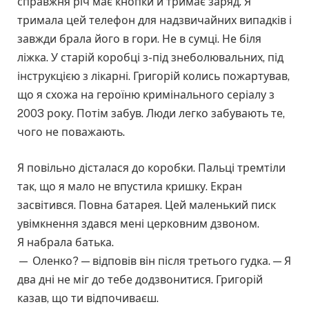
справжня річ має кнопки й тримає заряд. Я
тримала цей телефон для надзвичайних випадків і
завжди брала його в гори. Не в сумці. Не біля
ліжка. У старій коробці з-під знеболювальних, під
інструкцією з лікарні. Григорій колись пожартував,
що я схожа на героїню кримінального серіалу з
2003 року. Потім забув. Люди легко забувають те,
чого не поважають.
Я повільно дісталася до коробки. Пальці тремтіли
так, що я мало не впустила кришку. Екран
засвітився. Повна батарея. Цей маленький писк
увімкнення здався мені церковним дзвоном.
Я набрала батька.
— Оленко? — відповів він після третього гудка. — Я
два дні не міг до тебе додзвонитися. Григорій
казав, що ти відпочиваєш.