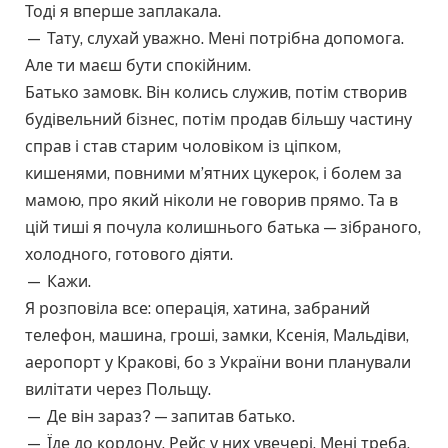
Тоді я вперше заплакала.
— Тату, слухай уважно. Мені потрібна допомога.
Але ти маєш бути спокійним.
Батько замовк. Він колись служив, потім створив
будівельний бізнес, потім продав більшу частину
справ і став старим чоловіком із ціпком,
кишенями, повними м’ятних цукерок, і болем за
мамою, про який ніколи не говорив прямо. Та в
цій тиші я почула колишнього батька — зібраного,
холодного, готового діяти.
— Кажи.
Я розповіла все: операція, хатина, забраний
телефон, машина, гроші, замки, Ксенія, Мальдіви,
аеропорт у Кракові, бо з України вони планували
вилітати через Польщу.
— Де він зараз? — запитав батько.
— Їде до кордону. Рейс у них увечері. Мені треба,