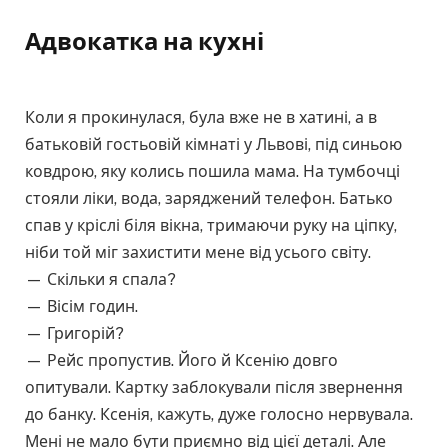
Адвокатка на кухні
Коли я прокинулася, була вже не в хатині, а в
батьковій гостьовій кімнаті у Львові, під синьою
ковдрою, яку колись пошила мама. На тумбочці
стояли ліки, вода, заряджений телефон. Батько
спав у кріслі біля вікна, тримаючи руку на ціпку,
ніби той міг захистити мене від усього світу.
— Скільки я спала?
— Вісім годин.
— Григорій?
— Рейс пропустив. Його й Ксенію довго
опитували. Картку заблокували після звернення
до банку. Ксенія, кажуть, дуже голосно нервувала.
Мені не мало бути приємно від цієї деталі. Але