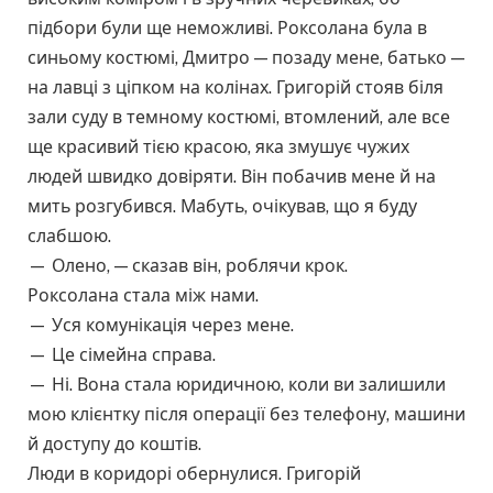
підбори були ще неможливі. Роксолана була в
синьому костюмі, Дмитро — позаду мене, батько —
на лавці з ціпком на колінах. Григорій стояв біля
зали суду в темному костюмі, втомлений, але все
ще красивий тією красою, яка змушує чужих
людей швидко довіряти. Він побачив мене й на
мить розгубився. Мабуть, очікував, що я буду
слабшою.
— Олено, — сказав він, роблячи крок.
Роксолана стала між нами.
— Уся комунікація через мене.
— Це сімейна справа.
— Ні. Вона стала юридичною, коли ви залишили
мою клієнтку після операції без телефону, машини
й доступу до коштів.
Люди в коридорі обернулися. Григорій