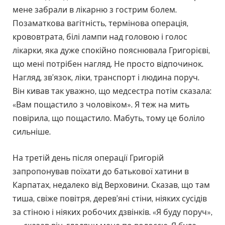
мене забрали в лікарню з гострим болем.
Позаматкова вагітність, термінова операція,
крововтрата, білі лампи над головою і голос
лікарки, яка дуже спокійно пояснювала Григорієві,
що мені потрібен нагляд. Не просто відпочинок.
Нагляд, зв’язок, ліки, транспорт і людина поруч.
Він кивав так уважно, що медсестра потім сказала:
«Вам пощастило з чоловіком». Я теж на мить
повірила, що пощастило. Мабуть, тому це боліло
сильніше.
На третій день після операції Григорій
запропонував поїхати до батькової хатини в
Карпатах, недалеко від Верховини. Сказав, що там
тиша, свіже повітря, дерев’яні стіни, ніяких сусідів
за стіною і ніяких робочих дзвінків. «Я буду поруч»,