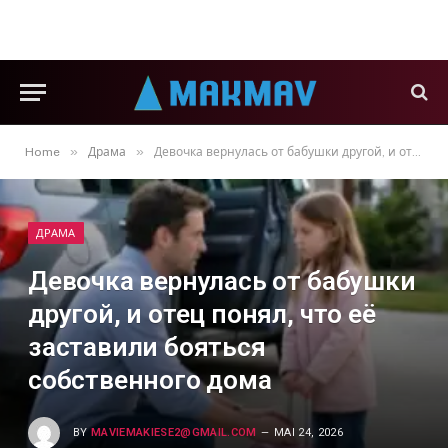
»
»
Home
Драма
Девочка вернулась от бабушки другой, и отец понял, что её заставили бояться собственного дома
ДРАМА
Девочка вернулась от бабушки
другой, и отец понял, что её
заставили бояться
собственного дома
BY
MAVIEMAKIESE2@GMAIL.COM
MAI 24, 2026