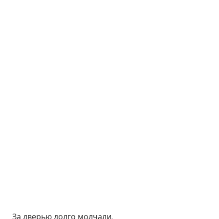
За дверью долго молчали.