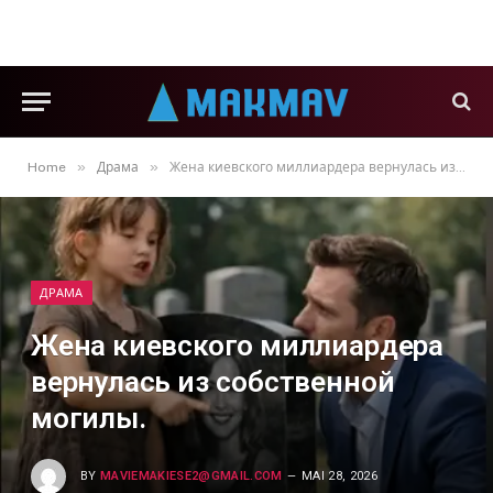
»
»
Home
Драма
Жена киевского миллиардера вернулась из собственной могилы.
ДРАМА
Жена киевского миллиардера
вернулась из собственной
могилы.
BY
MAVIEMAKIESE2@GMAIL.COM
MAI 28, 2026