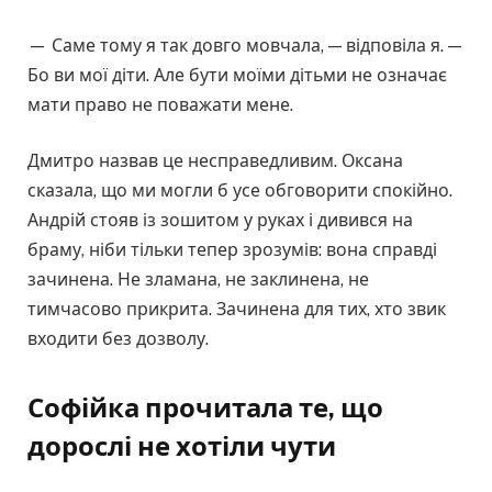
— Саме тому я так довго мовчала, — відповіла я. —
Бо ви мої діти. Але бути моїми дітьми не означає
мати право не поважати мене.
Дмитро назвав це несправедливим. Оксана
сказала, що ми могли б усе обговорити спокійно.
Андрій стояв із зошитом у руках і дивився на
браму, ніби тільки тепер зрозумів: вона справді
зачинена. Не зламана, не заклинена, не
тимчасово прикрита. Зачинена для тих, хто звик
входити без дозволу.
Софійка прочитала те, що
дорослі не хотіли чути