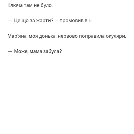
Ключа там не було.
— Це що за жарти? — промовив він.
Мар’яна, моя донька, нервово поправила окуляри.
— Може, мама забула?