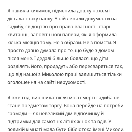
Я підняла килимок, підчепила дошку ножем і
дістала тонку папку. У ній лежали документи на
садибу, свідоцтво про право власності, старі
квитанції, заповіт і нові папери, які я оформила
кілька місяців тому. Не з образи. Не з помсти. Я
просто давно думала про те, що буде з домом
після мене. І дедалі більше боялася, що діти
розділять його, продадуть або пересваряться так,
що від нашої з Миколою праці залишиться тільки
оголошення на сайті нерухомості.
Я вже тоді вирішила: після моєї смерті садиба не
стане предметом торгу. Вона перейде на потреби
громади — як невеликий дім відпочинку й
підтримки для самотніх літніх жінок та вдів. У
великій кімнаті мала бути бібліотека імені Миколи.