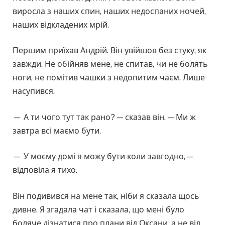
виросла з наших спин, наших недоспаних ночей,
наших відкладених мрій.
Першим приїхав Андрій. Він увійшов без стуку, як
завжди. Не обійняв мене, не спитав, чи не болять
ноги, не помітив чашки з недопитим чаєм. Лише
насупився.
— А ти чого тут так рано? — сказав він. — Ми ж
завтра всі маємо бути.
— У моєму домі я можу бути коли завгодно, —
відповіла я тихо.
Він подивився на мене так, ніби я сказала щось
дивне. Я згадала чат і сказала, що мені було
боляче дізнатися про плани від Оксани, а не від