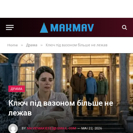
»
»
Home
Драма
Ключ під вазоном більше не лежав
ДРАМА
Ключ під вазоном більше не
лежав
BY
MAVIEMAKIESE2@GMAIL.COM
MAI 22, 2026