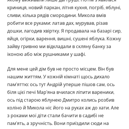
криниця, новий паркан, літня кухня, погріб, яблуні,
сливи, кілька рядів смородини. Микола вмів
робити все руками: латав дах, мурував, різав
дошки, лагодив хвіртку. Я продавала на базарі сир,
яйця, огірки, варення, вишні, сушені яблука. Кожну
зайву гривню ми відкладали в скляну банку за
іконою або між рушниками у шафі.
Для мене цей дім був не просто місцем. Він був
нашим життям. У кожній кімнаті щось дихало
пам’яттю: ось тут Андрій уперше пішов сам, ось
біля цієї печі Мар’яна вчилася ліпити вареники,
ось під старою яблунею Дмитро колись розбив
коліно й Микола ніс його на руках аж до хати. Але
з роками мої діти стали бачити в садибі не
пам’ять, а зручність. Вони приїздили сюди на