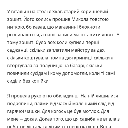
У вітальні на столі лежав старий коричневий
зошит. Його колись прошив Микола товстою
ниткою, бо казав, що магазинні блокноти
розсипаються, а наші записи мають жити довго. У
тому зошиті було все: коли купили перші
саджанці, скільки заплатили майстру за дах,
скільки коштувала помпа для криниці, скільки я
вторгувала за полуницю на базарі, скільки
позичили сусідам і кому допомогли, коли ті самі
сиділи без копійки.
Я провела рукою по обкладинці. На ній лишилися
подряпини, плями від часу й маленький слід від
гарячої чашки. Для когось це був мотлох. Для
мене — доказ. Доказ того, що ця садиба не впала з
неба, не дісталася дітям готовою казкою. Вона