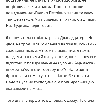
подзвонила, не спитала, як моє здоров’я, не
поцікавилася, чи я вдома. Просто коротке
повідомлення: «Галино Петрівно, залиште ключ
там, де завжди. Ми приїдемо в п’ятницю з дітьми.
Нас буде дванадцятеро».
Я перечитала це кілька разів. Дванадцятеро. Не
двоє, не троє. Ціла компанія з валізами, сумками-
холодильниками, м’ясом на шашлики, дітьми,
пледами, напоями й очікуванням, що я знову все
підготую. У повідомленні не було ні «будь ласка»,
ні «можна?», ні «чи тобі зручно?». Наче вони
бронювали номер у готелі, тільки без оплати.
Наче я була не господинею, а прибиральницею,
яка завжди на місці.
Того дня я вперше не відповіла одразу. Поклала