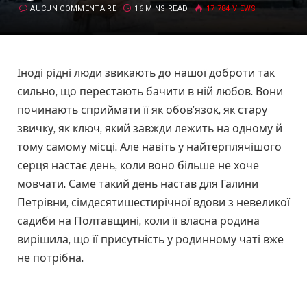
AUCUN COMMENTAIRE
16 MINS READ
17 784
VIEWS
Іноді рідні люди звикають до нашої доброти так
сильно, що перестають бачити в ній любов. Вони
починають сприймати її як обов’язок, як стару
звичку, як ключ, який завжди лежить на одному й
тому самому місці. Але навіть у найтерплячішого
серця настає день, коли воно більше не хоче
мовчати. Саме такий день настав для Галини
Петрівни, сімдесятишестирічної вдови з невеликої
садиби на Полтавщині, коли її власна родина
вирішила, що її присутність у родинному чаті вже
не потрібна.