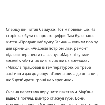
Спершу він читав байдуже. Потім повільніше. На
сторінках були не просто цифри. Там було наше
життя. «Продали каблучку Галини — купили помпу
для криниці». «Андрієві потрібні ліки, ремонт
підлоги перенести на весну». «Мар’яні купили
зимові чоботи, на нові вікна ще не вистачає».
«Микола працював із температурою, бо треба
закінчити дах до дощу». «Галина шила до опівночі,
щоб дозбирати гроші на черепицю».
Оксана перестала ворушити пакетами. Мар’яна
відвела погляд. Дмитро стиснув губи. Вони,
можливо, вперше бачили не просто стару хату, де