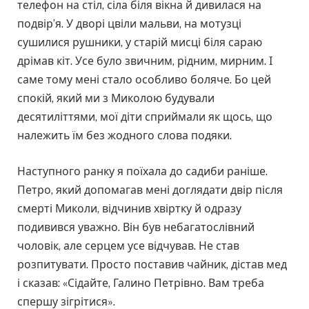
телефон на стіл, сіла біля вікна й дивилася на
подвір’я. У дворі цвіли мальви, на мотузці
сушилися рушники, у старій мисці біля сараю
дрімав кіт. Усе було звичним, рідним, мирним. І
саме тому мені стало особливо боляче. Бо цей
спокій, який ми з Миколою будували
десятиліттями, мої діти сприймали як щось, що
належить їм без жодного слова подяки.
Наступного ранку я поїхала до садиби раніше.
Петро, який допомагав мені доглядати двір після
смерті Миколи, відчинив хвіртку й одразу
подивився уважно. Він був небагатослівний
чоловік, але серцем усе відчував. Не став
розпитувати. Просто поставив чайник, дістав мед
і сказав: «Сідайте, Галино Петрівно. Вам треба
спершу зігрітися».