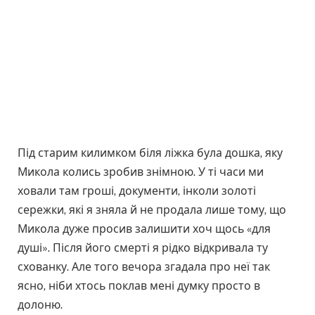
Під старим килимком біля ліжка була дошка, яку
Микола колись зробив знімною. У ті часи ми
ховали там гроші, документи, інколи золоті
сережки, які я зняла й не продала лише тому, що
Микола дуже просив залишити хоч щось «для
душі». Після його смерті я рідко відкривала ту
схованку. Але того вечора згадала про неї так
ясно, ніби хтось поклав мені думку просто в
долоню.