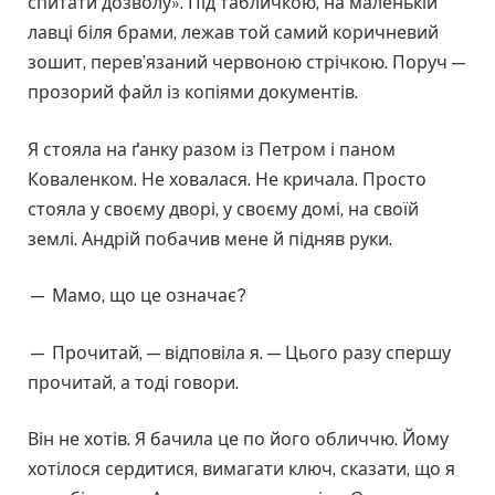
спитати дозволу». Під табличкою, на маленькій
лавці біля брами, лежав той самий коричневий
зошит, перев’язаний червоною стрічкою. Поруч —
прозорий файл із копіями документів.
Я стояла на ґанку разом із Петром і паном
Коваленком. Не ховалася. Не кричала. Просто
стояла у своєму дворі, у своєму домі, на своїй
землі. Андрій побачив мене й підняв руки.
— Мамо, що це означає?
— Прочитай, — відповіла я. — Цього разу спершу
прочитай, а тоді говори.
Він не хотів. Я бачила це по його обличчю. Йому
хотілося сердитися, вимагати ключ, сказати, що я