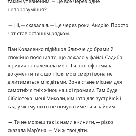
таким упевненим. — Це все через одне
непорозуміння?
— Ні, — сказала я. — Це через роки, Андрію. Просто
чат став останнім рядком.
Пан Коваленко підійшов ближче до брами й
спокійно пояснив те, що лежало у файлі. Садиба
юридично належала мені. І я вже оформила
документи так, що після моєї смерті вона не
ділитиметься між дітьми. Вона стане місцем для
самотніх літніх жінок нашої громади. Там буде
бібліотека імені Миколи, кімната для зустрічей і
сад, у якому ніхто не почуватиметься зайвим.
— Ти не можеш так із нами вчинити, — різко
сказала Мар’яна. — Ми ж твої діти.