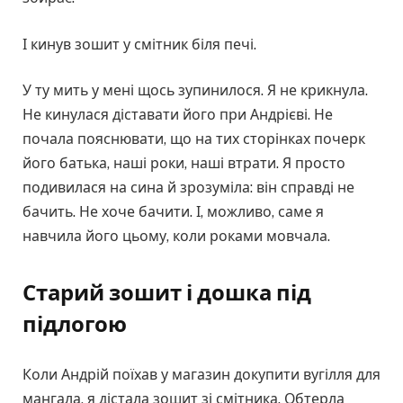
І кинув зошит у смітник біля печі.
У ту мить у мені щось зупинилося. Я не крикнула.
Не кинулася діставати його при Андрієві. Не
почала пояснювати, що на тих сторінках почерк
його батька, наші роки, наші втрати. Я просто
подивилася на сина й зрозуміла: він справді не
бачить. Не хоче бачити. І, можливо, саме я
навчила його цьому, коли роками мовчала.
Старий зошит і дошка під
підлогою
Коли Андрій поїхав у магазин докупити вугілля для
мангала, я дістала зошит зі смітника. Обтерла