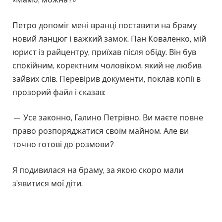
Петро допоміг мені вранці поставити на браму
новий ланцюг і важкий замок. Пан Коваленко, мій
юрист із райцентру, приїхав після обіду. Він був
спокійним, коректним чоловіком, який не любив
зайвих слів. Перевірив документи, поклав копії в
прозорий файл і сказав:
— Усе законно, Галино Петрівно. Ви маєте повне
право розпоряджатися своїм майном. Але ви
точно готові до розмови?
Я подивилася на браму, за якою скоро мали
з’явитися мої діти.