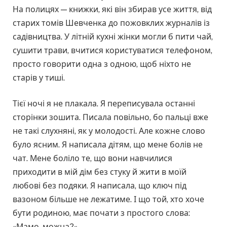
На полицях — книжки, які він збирав усе життя, від
старих томів Шевченка до пожовклих журналів із
садівництва. У літній кухні жінки могли б пити чай,
сушити трави, вчитися користуватися телефоном,
просто говорити одна з одною, щоб ніхто не
старів у тиші.
Тієї ночі я не плакала. Я переписувала останні
сторінки зошита. Писала повільно, бо пальці вже
не такі слухняні, як у молодості. Але кожне слово
було ясним. Я написала дітям, що мене болів не
чат. Мене боліло те, що вони навчилися
приходити в мій дім без стуку й жити в моїй
любові без подяки. Я написала, що ключ під
вазоном більше не лежатиме. І що той, хто хоче
бути родиною, має почати з простого слова:
«Мамо, можна?»