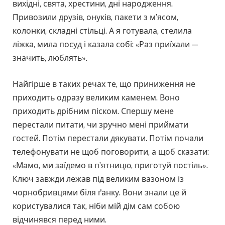
вихідні, свята, хрестини, дні народження.
Привозили друзів, онуків, пакети з м’ясом,
колонки, складні стільці. А я готувала, стелила
ліжка, мила посуд і казала собі: «Раз приїхали —
значить, люблять».
Найгірше в таких речах те, що приниження не
приходить одразу великим каменем. Воно
приходить дрібним піском. Спершу мене
перестали питати, чи зручно мені приймати
гостей. Потім перестали дякувати. Потім почали
телефонувати не щоб поговорити, а щоб сказати:
«Мамо, ми заїдемо в п’ятницю, приготуй постіль».
Ключ завжди лежав під великим вазоном із
чорнобривцями біля ґанку. Вони знали це й
користувалися так, ніби мій дім сам собою
відчинявся перед ними.