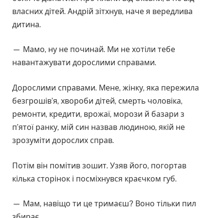
власних дітей. Андрій зітхнув, наче я вередлива
дитина.
— Мамо, ну не починай. Ми не хотіли тебе
навантажувати дорослими справами.
Дорослими справами. Мене, жінку, яка пережила
безгрошів’я, хвороби дітей, смерть чоловіка,
ремонти, кредити, врожаї, морози й базари з
п’ятої ранку, мій син назвав людиною, якій не
зрозуміти дорослих справ.
Потім він помітив зошит. Узяв його, погортав
кілька сторінок і посміхнувся краєчком губ.
— Мам, навіщо ти це тримаєш? Воно тільки пил
збирає.