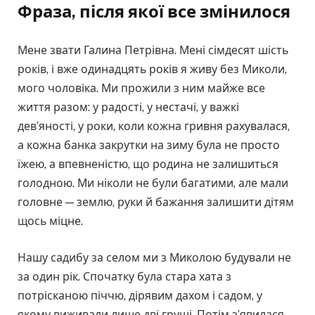
Фраза, після якої все змінилося
Мене звати Галина Петрівна. Мені сімдесят шість
років, і вже одинадцять років я живу без Миколи,
мого чоловіка. Ми прожили з ним майже все
життя разом: у радості, у нестачі, у важкі
дев’яності, у роки, коли кожна гривня рахувалася,
а кожна банка закрутки на зиму була не просто
їжею, а впевненістю, що родина не залишиться
голодною. Ми ніколи не були багатими, але мали
головне — землю, руки й бажання залишити дітям
щось міцне.
Нашу садибу за селом ми з Миколою будували не
за один рік. Спочатку була стара хата з
потрісканою піччю, дірявим дахом і садом, у
якому виживали лише дві груші. Потім з’явилася