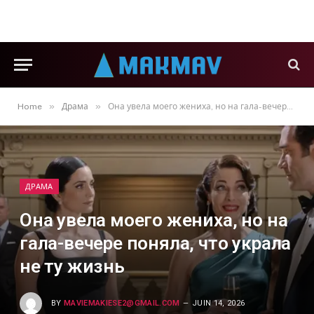
»
»
Home
Драма
Она увела моего жениха, но на гала-вечере поняла, что украла не ту жизнь
ДРАМА
Она увела моего жениха, но на
гала-вечере поняла, что украла
не ту жизнь
BY
MAVIEMAKIESE2@GMAIL.COM
JUIN 14, 2026