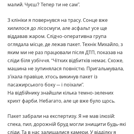
малий. Чуєш? Тепер ти не сам”.
З клініки я повернувся на трасу. Сонце вже
хилилося до лісосмуги, але асфальт усе ще
віддавав жаром. Слідчо-оперативна група
оглядала місце, де лежав пакет. Технік Михайло, з
яким ми не раз працювали після ДТП, показав на
сліди біля узбіччя. “Чітких відбитків немає. Схоже,
машина не зупинялася повністю. Пригальмувала,
з’їхала правіше, хтось викинув пакет із
пасажирського боку — і поїхали”.
На відбійнику знайшли кілька темно-зелених
крихт фарби. Небагато, але це вже було щось.
Пакет забрали на експертизу. Я не мав ілюзій:
спека, пил, дорожній бруд могли знищити будь-які
сліди. Та в нас залишалися камери. У відділку я