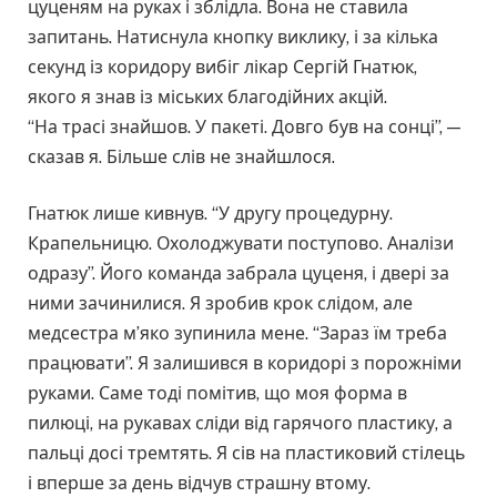
цуценям на руках і зблідла. Вона не ставила
запитань. Натиснула кнопку виклику, і за кілька
секунд із коридору вибіг лікар Сергій Гнатюк,
якого я знав із міських благодійних акцій.
“На трасі знайшов. У пакеті. Довго був на сонці”, —
сказав я. Більше слів не знайшлося.
Гнатюк лише кивнув. “У другу процедурну.
Крапельницю. Охолоджувати поступово. Аналізи
одразу”. Його команда забрала цуценя, і двері за
ними зачинилися. Я зробив крок слідом, але
медсестра м’яко зупинила мене. “Зараз їм треба
працювати”. Я залишився в коридорі з порожніми
руками. Саме тоді помітив, що моя форма в
пилюці, на рукавах сліди від гарячого пластику, а
пальці досі тремтять. Я сів на пластиковий стілець
і вперше за день відчув страшну втому.