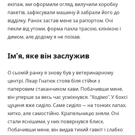
екіпаж, ми оформили огляд, вилучили коробку
пакетів, зафіксували машину й забрали його до
відділку. Ранок застав мене за рапортом. Очі
пекли від утоми, форма пахла трасою, клінікою і
димом, але додому я не поїхав.
Ім’я, яке він заслужив
О сьомій ранку я знову був у ветеринарному
центрі. Лікар Гнатюк стояв біля стійки з
паперовим стаканчиком кави. Побачивши мене,
він уперше за весь час усміхнувся. “Ходімо”. У боксі
цуценя вже сиділо. Саме сиділо — на тонких лапах,
хитко, але самостійно. Крапельницю зняли. Очі
стали яснішими, у них повернувся блиск.
Побачивши мене, він видав тихий гавкіт і слабко