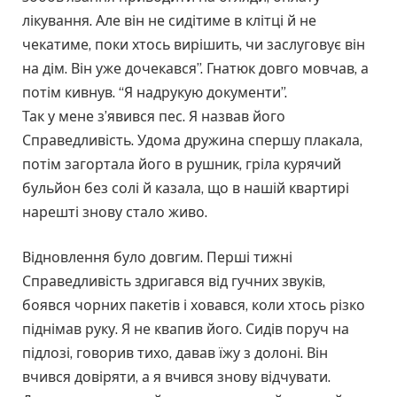
лікування. Але він не сидітиме в клітці й не
чекатиме, поки хтось вирішить, чи заслуговує він
на дім. Він уже дочекався”. Гнатюк довго мовчав, а
потім кивнув. “Я надрукую документи”.
Так у мене з’явився пес. Я назвав його
Справедливість. Удома дружина спершу плакала,
потім загортала його в рушник, гріла курячий
бульйон без солі й казала, що в нашій квартирі
нарешті знову стало живо.
Відновлення було довгим. Перші тижні
Справедливість здригався від гучних звуків,
боявся чорних пакетів і ховався, коли хтось різко
піднімав руку. Я не квапив його. Сидів поруч на
підлозі, говорив тихо, давав їжу з долоні. Він
вчився довіряти, а я вчився знову відчувати.