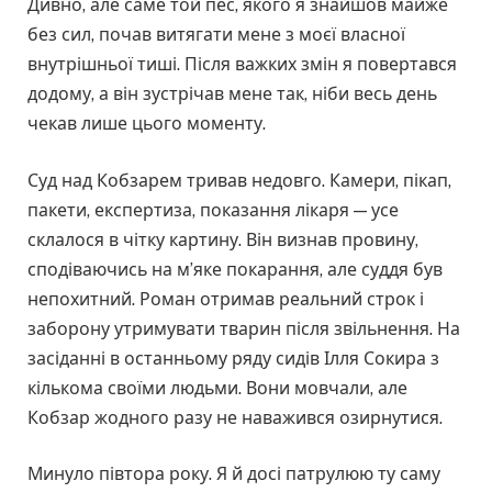
Дивно, але саме той пес, якого я знайшов майже
без сил, почав витягати мене з моєї власної
внутрішньої тиші. Після важких змін я повертався
додому, а він зустрічав мене так, ніби весь день
чекав лише цього моменту.
Суд над Кобзарем тривав недовго. Камери, пікап,
пакети, експертиза, показання лікаря — усе
склалося в чітку картину. Він визнав провину,
сподіваючись на м’яке покарання, але суддя був
непохитний. Роман отримав реальний строк і
заборону утримувати тварин після звільнення. На
засіданні в останньому ряду сидів Ілля Сокира з
кількома своїми людьми. Вони мовчали, але
Кобзар жодного разу не наважився озирнутися.
Минуло півтора року. Я й досі патрулюю ту саму