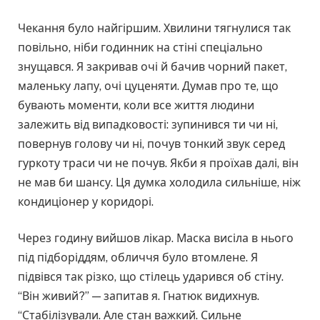
Чекання було найгіршим. Хвилини тягнулися так
повільно, ніби годинник на стіні спеціально
знущався. Я закривав очі й бачив чорний пакет,
маленьку лапу, очі цуценяти. Думав про те, що
бувають моменти, коли все життя людини
залежить від випадковості: зупинився ти чи ні,
повернув голову чи ні, почув тонкий звук серед
гуркоту траси чи не почув. Якби я проїхав далі, він
не мав би шансу. Ця думка холодила сильніше, ніж
кондиціонер у коридорі.
Через годину вийшов лікар. Маска висіла в нього
під підборіддям, обличчя було втомлене. Я
підвівся так різко, що стілець ударився об стіну.
“Він живий?” — запитав я. Гнатюк видихнув.
“Стабілізували. Але стан важкий. Сильне