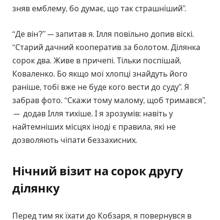
зняв емблему, бо думає, що так страшніший”.
“Де він?” — запитав я. Ілля повільно допив віскі.
“Старий дачний кооператив за болотом. Ділянка
сорок два. Живе в причепі. Тільки поспішай,
Коваленко. Бо якщо мої хлопці знайдуть його
раніше, тобі вже не буде кого вести до суду”. Я
забрав фото. “Скажи тому малому, щоб тримався”,
— додав Ілля тихіше. І я зрозумів: навіть у
найтемніших місцях іноді є правила, які не
дозволяють чіпати беззахисних.
Нічний візит на сорок другу
ділянку
Перед тим як їхати до Кобзаря, я повернувся в