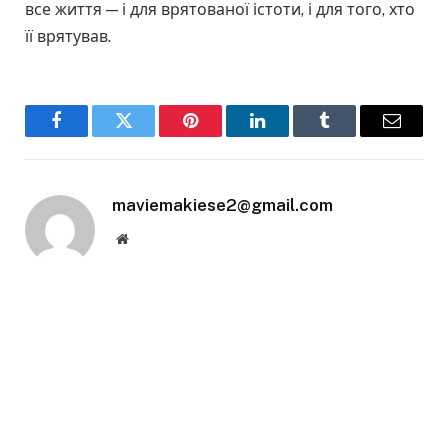
все життя — і для врятованої істоти, і для того, хто
її врятував.
Facebook
Twitter
Pinterest
LinkedIn
Tumblr
Email
maviemakiese2@gmail.com
Website