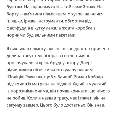
був там. На задньому склі — той самий знак. На
борту — вм’ятина півмісяцем. У кузові валялися
пляшки, іржаві інструменти, обгортки від
фастфуду, а в кутку лежала жовта коробка з
чорними будівельними пакетами.
Я викликав підмогу, але не чекав довго: з причепа
долинав звук телевізора, а світло тьмяно
просочувалося крізь брудну штору. Двері
відчинилися після сильного удару плечем.
“Поліція! Руки так, щоб я бачив!” Роман Кобзар
підскочив із матраца на підлозі. Худий, змучений,
із порожніми очима, він почав кричати, що нічого
не робив. Коли я назвав трасу, час і пакет, він на
секунду завмер. Цього було достатньо. Він знав.