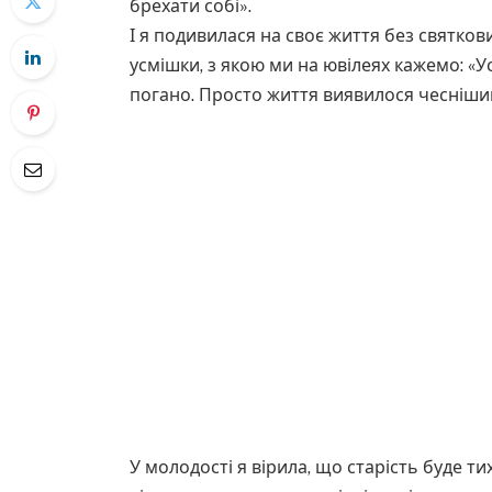
брехати собі».
І я подивилася на своє життя без святкових
усмішки, з якою ми на ювілеях кажемо: «Ус
погано. Просто життя виявилося чеснішим
У молодості я вірила, що старість буде ти