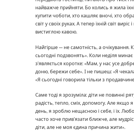
найважче прийняти. Бо колись я жила їхні
купити чоботи, хто кашляє вночі, хто обра
світ у своїх руках. А тепер їхній світ виріс
вистиглою кавою.
Найгірше — не самотність, а очікування. 
сьогодні подзвонять». Коли неділя минає п
з’являється коротке: «Мам, у нас усе добр
доню, бережи себе». І не пишеш: «Я чека
«Я сьогодні говорила тільки з продавчине
Саме тоді я зрозуміла: діти не повинні р
радість, тепло, сміх, допомогу. Але якщо 
день, я зроблю нещасною і себе, і їх. Л
часто хоче прив’язати ближче, але мудріс
діти, але не моя єдина причина жити».