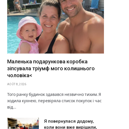
Маленька подарункова коробка
зіпсувала тріумф мого колишнього
чоловіка<
AOÛT 8, 2026
Того ранку будинок здавався незвично тихим. Я
ходила кухнею, перевіряла список покупок і час
від…
Я повернулася додому,
коли вони вже вирішили,