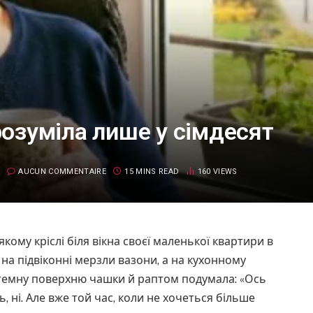
зрозуміла лише у сімдесят
AUCUN COMMENTAIRE
15 MINS READ
160
VIEWS
’якому кріслі біля вікна своєї маленької квартири в
 на підвіконні мерзли вазони, а на кухонному
а темну поверхню чашки й раптом подумала: «Ось
, ні. Але вже той час, коли не хочеться більше