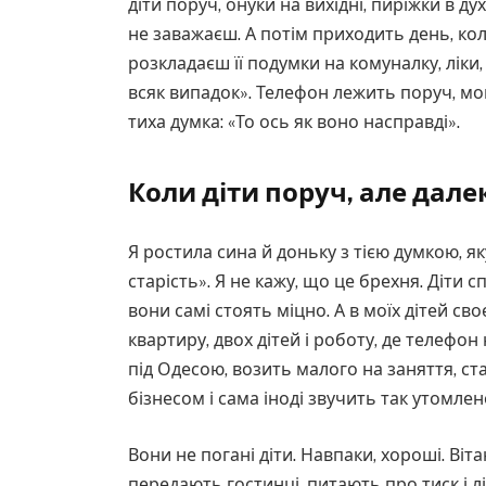
діти поруч, онуки на вихідні, пиріжки в ду
не заважаєш. А потім приходить день, коли
розкладаєш її подумки на комуналку, ліки, 
всяк випадок». Телефон лежить поруч, мовч
тиха думка: «То ось як воно насправді».
Коли діти поруч, але дале
Я ростила сина й доньку з тією думкою, я
старість». Я не кажу, що це брехня. Діти 
вони самі стоять міцно. А в моїх дітей св
квартиру, двох дітей і роботу, де телефо
під Одесою, возить малого на заняття, ст
бізнесом і сама іноді звучить так утомлен
Вони не погані діти. Навпаки, хороші. Віт
передають гостинці, питають про тиск і лі