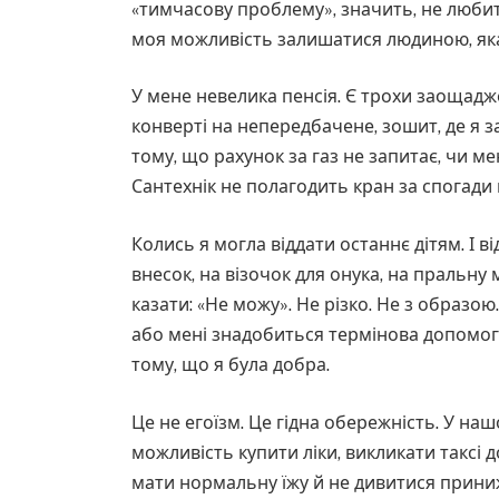
«тимчасову проблему», значить, не любить
моя можливість залишатися людиною, яка 
У мене невелика пенсія. Є трохи заощадж
конверті на непередбачене, зошит, де я 
тому, що рахунок за газ не запитає, чи мен
Сантехнік не полагодить кран за спогади 
Колись я могла віддати останнє дітям. І в
внесок, на візочок для онука, на пральну
казати: «Не можу». Не різко. Не з образою
або мені знадобиться термінова допомога
тому, що я була добра.
Це не егоїзм. Це гідна обережність. У наш
можливість купити ліки, викликати таксі д
мати нормальну їжу й не дивитися приниж