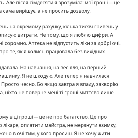
. Але після сімдесяти я зрозуміла: мої гроші — це
сама вирішує, а не просить дозволу.
ень на окремому рахунку, кілька тисяч гривень у
записую витрати. Не тому, що я люблю цифри. А
і соромно. Аптека не відпустить ліки за добрі очі.
про те, як я колись працювала без вихідних.
іддавала. На навчання, на весілля, на перший
 машинку. Я не шкодую. Але тепер я навчилася
. Просто чесно. Бо якщо завтра я впаду, захворію
, ніхто не поверне мені ті гроші миттєво лише
ому віці гроші — це не про багатство. Це про
о лікаря, оплатити майстра, не мерзнути взимку,
ено в очі тим, у кого просиш. Я не хочу жити