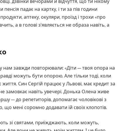
ховці, дзвінки вечорами й відчуття, що ти нікому
 пенсія падає на картку, і ти за пів години
продукти, аптеку, окуляри, проїзд і трохи «про
ить, а в голові з’являється не образа навіть, а
ко
ку нам завжди повторювали: «Діти — твоя опора на
справді можуть бути опорою. Але тільки тоді, коли
оє життя. Син Сергій працює у Львові, має кредит за
н не замовкає навіть увечері. Донька Олена живе
аршу — до репетиторів, допомагає чоловікові з
о, що мені соромно додавати їй своїх клопотів.
ають зі святами, приїжджають, коли можуть,
ки. Але вони не живуть моїм життям. І це було