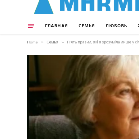
ГЛАВНАЯ
СЕМЬЯ
ЛЮБОВЬ
»
»
Home
Семья
П’ять правил, які я зрозуміла лише у с