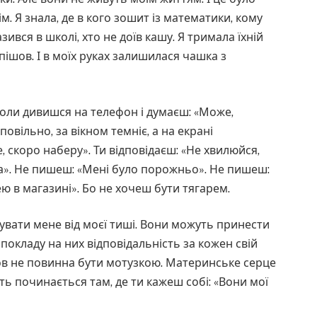
м. Я знала, де в кого зошит із математики, кому
зився в школі, хто не доїв кашу. Я тримала їхній
 і пішов. І в моїх руках залишилася чашка з
Коли дивишся на телефон і думаєш: «Може,
овільно, за вікном темніє, а на екрані
е, скоро наберу». Ти відповідаєш: «Не хвилюйся,
ла». Не пишеш: «Мені було порожньо». Не пишеш:
ю в магазині». Бо не хочеш бути тягарем.
ятувати мене від моєї тиші. Вони можуть принести
я покладу на них відповідальність за кожен свій
юбов не повинна бути мотузкою. Материнське серце
ть починається там, де ти кажеш собі: «Вони мої