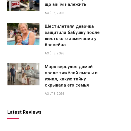
що він їм належить
AOÛT 8, 2026
Шестилетняя девочка
защитила бабушку после
жестокого замечания у
бассейна
AOÛT 8, 2026
Марк вернулся домой
после тяжёлой смены и
узнал, какую тайну
скрывала его семья
AOÛT 8, 2026
Latest Reviews