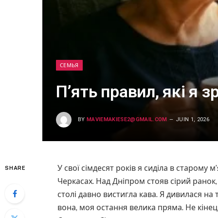
СЕМЬЯ
П’ять правил, які я 
BY
MAVIEMAKIESE2@GMAIL.COM
JUIN 1, 2026
У свої сімдесят років я сиділа в старому м
SHARE
Черкасах. Над Дніпром стояв сірий ранок,
столі давно вистигла кава. Я дивилася н
вона, моя остання велика пряма. Не кінець