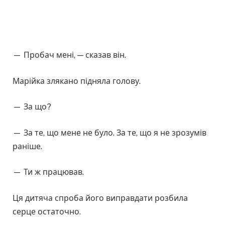
— Пробач мені, — сказав він.
Марійка злякано підняла голову.
— За що?
— За те, що мене не було. За те, що я не зрозумів
раніше.
— Ти ж працював.
Ця дитяча спроба його виправдати розбила
серце остаточно.