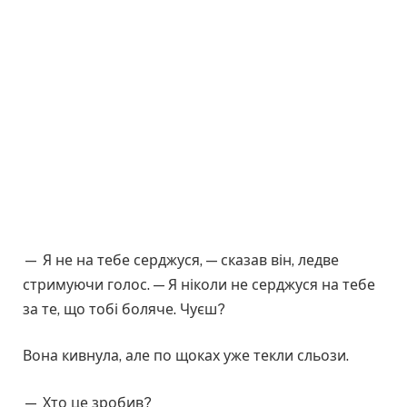
— Я не на тебе серджуся, — сказав він, ледве
стримуючи голос. — Я ніколи не серджуся на тебе
за те, що тобі боляче. Чуєш?
Вона кивнула, але по щоках уже текли сльози.
— Хто це зробив?