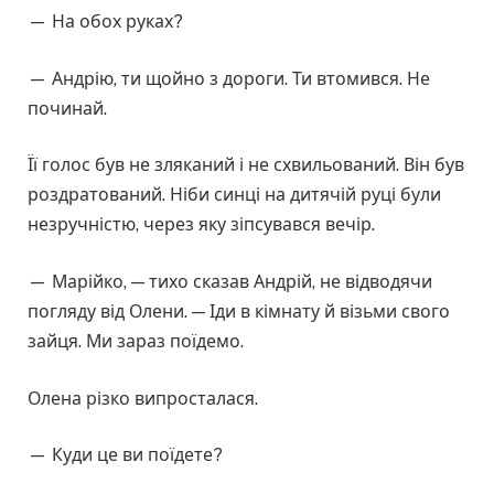
— На обох руках?
— Андрію, ти щойно з дороги. Ти втомився. Не
починай.
Її голос був не зляканий і не схвильований. Він був
роздратований. Ніби синці на дитячій руці були
незручністю, через яку зіпсувався вечір.
— Марійко, — тихо сказав Андрій, не відводячи
погляду від Олени. — Іди в кімнату й візьми свого
зайця. Ми зараз поїдемо.
Олена різко випросталася.
— Куди це ви поїдете?