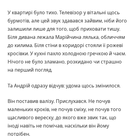
У квартирі було тихо. Телевізор у вітальні щось
бурмотів, але цей звук здавався зайвим, ніби його
залишили лише для того, щоб приховати тишу.
Біля дивана лежала Марійчина лялька, обличчям
до килима. Біля стіни в коридорі стояли її рожеві
кросівки. У кухні пахло холодною гречкою й чаєм.
Нічого не було зламано, розкидано чи страшно
на перший погляд.
Та Андрій одразу відчув: удома щось змінилося.
Він поставив валізу. Прислухався. Не почув
маленьких кроків, не почув сміху, не почув того
щасливого вереску, до якого вже звик так, що
іноді навіть не помічав, наскільки він йому
потрібен.