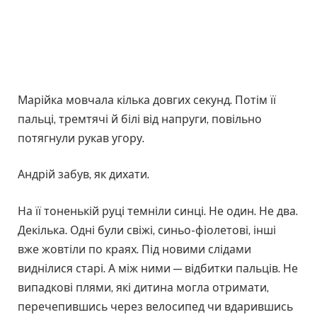
Марійка мовчала кілька довгих секунд. Потім її
пальці, тремтячі й білі від напруги, повільно
потягнули рукав угору.
Андрій забув, як дихати.
На її тоненькій руці темніли синці. Не один. Не два.
Декілька. Одні були свіжі, синьо-фіолетові, інші
вже жовтіли по краях. Під новими слідами
виднілися старі. А між ними — відбитки пальців. Не
випадкові плями, які дитина могла отримати,
перечепившись через велосипед чи вдарившись