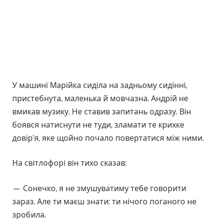
У машині Марійка сиділа на задньому сидінні,
пристебнута, маленька й мовчазна. Андрій не
вмикав музику. Не ставив запитань одразу. Він
боявся натиснути не туди, зламати те крихке
довір’я, яке щойно почало повертатися між ними.
На світлофорі він тихо сказав:
— Сонечко, я не змушуватиму тебе говорити
зараз. Але ти маєш знати: ти нічого поганого не
зробила.