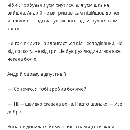
ніби спробували усміхнутися, але усмішка не
вийшла. Андрій не витримав, сам підійшов до неї
й обійняв. І тоді відчув, як вона здригнулася всім
тілом.
Не так, як дитина здригається від несподіванки. Не
від лоскоту, не від гри. Це був рух людини, яка вже
чекала болю.
Андрій одразу відпустив її.
— Сонечко, я тобі зробив боляче?
— Ні, — швидко сказала вона. Надто швидко. — Усе
добре.
Вона не дивилася йому в очі. Її пальці стискали