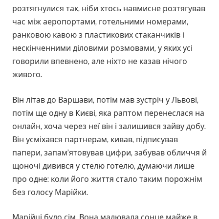
розтягнулися так, ніби хтось навмисне розтягував
час між аеропортами, готельними номерами,
ранковою кавою з пластикових стаканчиків і
нескінченними діловими розмовами, у яких усі
говорили впевнено, але ніхто не казав нічого
живого.
Він літав до Варшави, потім мав зустріч у Львові,
потім ще одну в Києві, яка раптом перенеслася на
онлайн, хоча через неї він і залишився зайву добу.
Він усміхався партнерам, кивав, підписував
папери, запам’ятовував цифри, забував обличчя й
щоночі дивився у стелю готелю, думаючи лише
про одне: коли його життя стало таким порожнім
без голосу Марійки.
Марійці було сім. Вона малювала сонце майже в