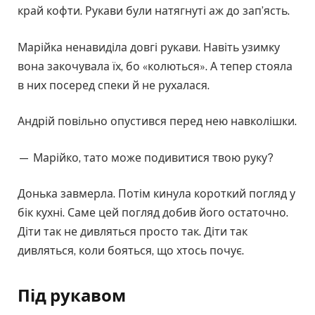
край кофти. Рукави були натягнуті аж до зап’ясть.
Марійка ненавиділа довгі рукави. Навіть узимку
вона закочувала їх, бо «колються». А тепер стояла
в них посеред спеки й не рухалася.
Андрій повільно опустився перед нею навколішки.
— Марійко, тато може подивитися твою руку?
Донька завмерла. Потім кинула короткий погляд у
бік кухні. Саме цей погляд добив його остаточно.
Діти так не дивляться просто так. Діти так
дивляться, коли бояться, що хтось почує.
Під рукавом