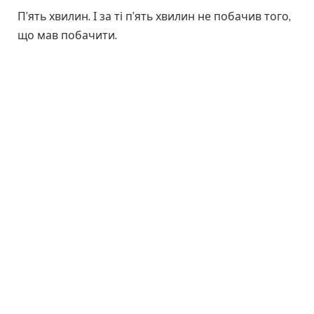
П’ять хвилин. І за ті п’ять хвилин не побачив того,
що мав побачити.