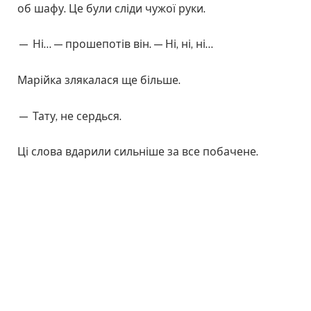
об шафу. Це були сліди чужої руки.
— Ні… — прошепотів він. — Ні, ні, ні…
Марійка злякалася ще більше.
— Тату, не сердься.
Ці слова вдарили сильніше за все побачене.