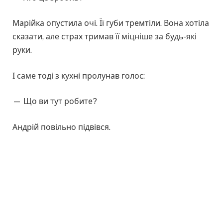
Марійка опустила очі. Її губи тремтіли. Вона хотіла
сказати, але страх тримав її міцніше за будь-які
руки.
І саме тоді з кухні пролунав голос:
— Що ви тут робите?
Андрій повільно підвівся.