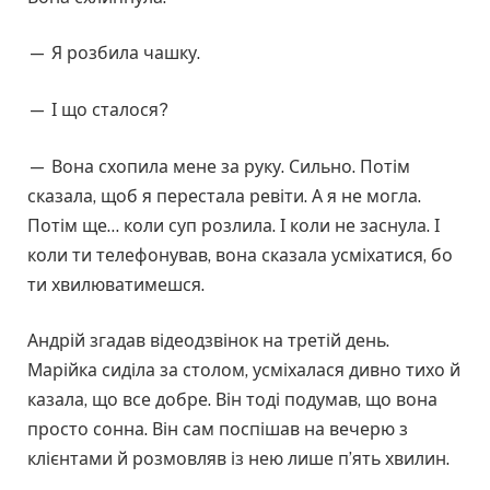
— Я розбила чашку.
— І що сталося?
— Вона схопила мене за руку. Сильно. Потім
сказала, щоб я перестала ревіти. А я не могла.
Потім ще… коли суп розлила. І коли не заснула. І
коли ти телефонував, вона сказала усміхатися, бо
ти хвилюватимешся.
Андрій згадав відеодзвінок на третій день.
Марійка сиділа за столом, усміхалася дивно тихо й
казала, що все добре. Він тоді подумав, що вона
просто сонна. Він сам поспішав на вечерю з
клієнтами й розмовляв із нею лише п’ять хвилин.