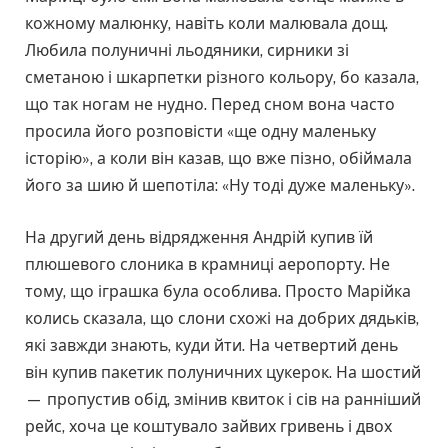
кожному малюнку, навіть коли малювала дощ.
Любила полуничні льодяники, сирники зі
сметаною і шкарпетки різного кольору, бо казала,
що так ногам не нудно. Перед сном вона часто
просила його розповісти «ще одну маленьку
історію», а коли він казав, що вже пізно, обіймала
його за шию й шепотіла: «Ну тоді дуже маленьку».
На другий день відрядження Андрій купив їй
плюшевого слоника в крамниці аеропорту. Не
тому, що іграшка була особлива. Просто Марійка
колись сказала, що слони схожі на добрих дядьків,
які завжди знають, куди йти. На четвертий день
він купив пакетик полуничних цукерок. На шостий
— пропустив обід, змінив квиток і сів на ранніший
рейс, хоча це коштувало зайвих гривень і двох