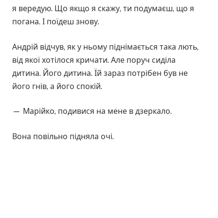
я вередую. Що якщо я скажу, ти подумаєш, що я
погана. І поїдеш знову.
Андрій відчув, як у ньому піднімається така лють,
від якої хотілося кричати. Але поруч сиділа
дитина. Його дитина. Їй зараз потрібен був не
його гнів, а його спокій.
— Марійко, подивися на мене в дзеркало.
Вона повільно підняла очі.