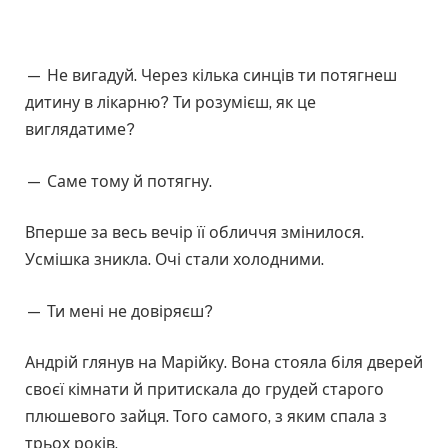
— Не вигадуй. Через кілька синців ти потягнеш
дитину в лікарню? Ти розумієш, як це
виглядатиме?
— Саме тому й потягну.
Вперше за весь вечір її обличчя змінилося.
Усмішка зникла. Очі стали холодними.
— Ти мені не довіряєш?
Андрій глянув на Марійку. Вона стояла біля дверей
своєї кімнати й притискала до грудей старого
плюшевого зайця. Того самого, з яким спала з
трьох років.