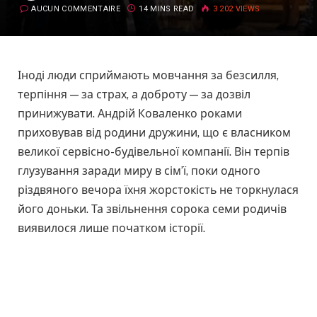
AUCUN COMMENTAIRE
14 MINS READ
3 202
VIEWS
Іноді люди сприймають мовчання за безсилля,
терпіння — за страх, а доброту — за дозвіл
принижувати. Андрій Коваленко роками
приховував від родини дружини, що є власником
великої сервісно-будівельної компанії. Він терпів
глузування заради миру в сім’ї, поки одного
різдвяного вечора їхня жорстокість не торкнулася
його доньки. Та звільнення сорока семи родичів
виявилося лише початком історії.