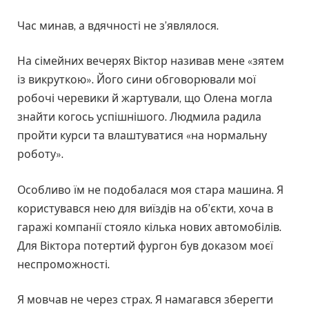
Час минав, а вдячності не з’являлося.
На сімейних вечерях Віктор називав мене «зятем
із викруткою». Його сини обговорювали мої
робочі черевики й жартували, що Олена могла
знайти когось успішнішого. Людмила радила
пройти курси та влаштуватися «на нормальну
роботу».
Особливо їм не подобалася моя стара машина. Я
користувався нею для виїздів на об’єкти, хоча в
гаражі компанії стояло кілька нових автомобілів.
Для Віктора потертий фургон був доказом моєї
неспроможності.
Я мовчав не через страх. Я намагався зберегти