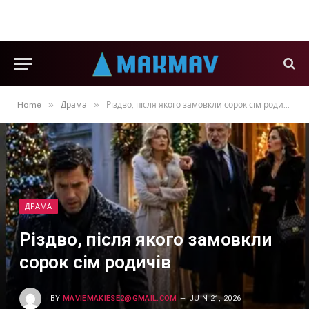
»
»
Home
Драма
Різдво, після якого замовкли сорок сім родичів
ДРАМА
Різдво, після якого замовкли
сорок сім родичів
BY
MAVIEMAKIESE2@GMAIL.COM
JUIN 21, 2026