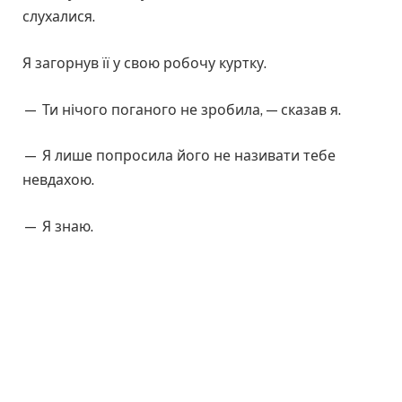
слухалися.
Я загорнув її у свою робочу куртку.
— Ти нічого поганого не зробила, — сказав я.
— Я лише попросила його не називати тебе
невдахою.
— Я знаю.