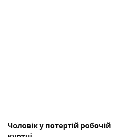
Чоловік у потертій робочій
куртці