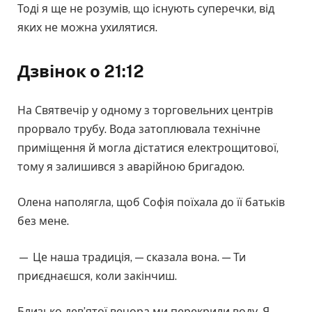
Тоді я ще не розумів, що існують суперечки, від
яких не можна ухилятися.
Дзвінок о 21:12
На Святвечір у одному з торговельних центрів
прорвало трубу. Вода затоплювала технічне
приміщення й могла дістатися електрощитової,
тому я залишився з аварійною бригадою.
Олена наполягла, щоб Софія поїхала до її батьків
без мене.
— Це наша традиція, — сказала вона. — Ти
приєднаєшся, коли закінчиш.
Близько дев’ятої вечора ми перекрили воду. Я