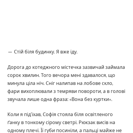
— Стій біля будинку. Я вже їду.
Дорога до котеджного містечка зазвичай займала
сорок хвилин. Того вечора мені здавалося, що
минула ціла ніч. Сніг налипав на лобове скло,
фари вихоплювали з темряви повороти, а в голові
звучала лише одна фраза: «Вона без куртки».
Коли я під’їхав, Софія стояла біля освітленого
ґанку в тонкому сірому светрі. Рюкзак висів на
одному плечі. Її губи посиніли, а пальці майже не