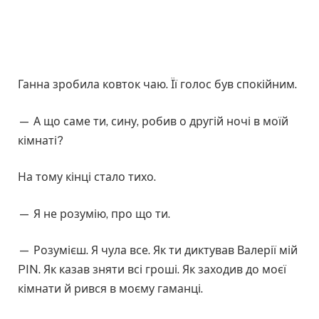
Ганна зробила ковток чаю. Її голос був спокійним.
— А що саме ти, сину, робив о другій ночі в моїй
кімнаті?
На тому кінці стало тихо.
— Я не розумію, про що ти.
— Розумієш. Я чула все. Як ти диктував Валерії мій
PIN. Як казав зняти всі гроші. Як заходив до моєї
кімнати й рився в моєму гаманці.