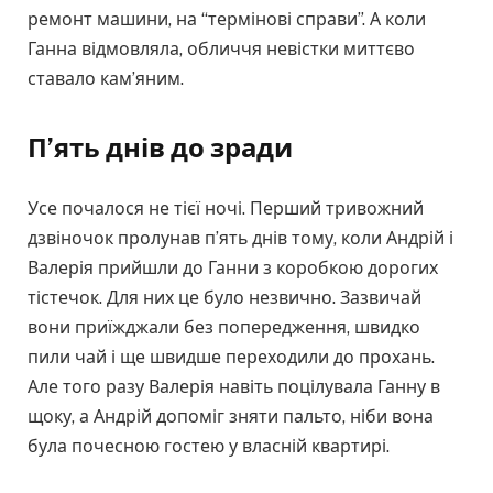
ремонт машини, на “термінові справи”. А коли
Ганна відмовляла, обличчя невістки миттєво
ставало кам’яним.
П’ять днів до зради
Усе почалося не тієї ночі. Перший тривожний
дзвіночок пролунав п’ять днів тому, коли Андрій і
Валерія прийшли до Ганни з коробкою дорогих
тістечок. Для них це було незвично. Зазвичай
вони приїжджали без попередження, швидко
пили чай і ще швидше переходили до прохань.
Але того разу Валерія навіть поцілувала Ганну в
щоку, а Андрій допоміг зняти пальто, ніби вона
була почесною гостею у власній квартирі.