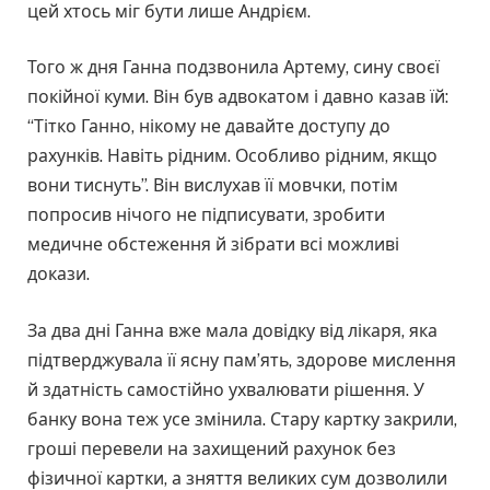
цей хтось міг бути лише Андрієм.
Того ж дня Ганна подзвонила Артему, сину своєї
покійної куми. Він був адвокатом і давно казав їй:
“Тітко Ганно, нікому не давайте доступу до
рахунків. Навіть рідним. Особливо рідним, якщо
вони тиснуть”. Він вислухав її мовчки, потім
попросив нічого не підписувати, зробити
медичне обстеження й зібрати всі можливі
докази.
За два дні Ганна вже мала довідку від лікаря, яка
підтверджувала її ясну пам’ять, здорове мислення
й здатність самостійно ухвалювати рішення. У
банку вона теж усе змінила. Стару картку закрили,
гроші перевели на захищений рахунок без
фізичної картки, а зняття великих сум дозволили