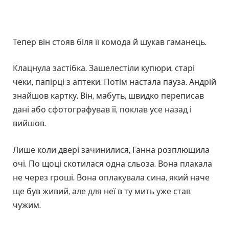
Тепер він стояв біля її комода й шукав гаманець.
Клацнула застібка. Зашелестіли купюри, старі
чеки, папірці з аптеки. Потім настала пауза. Андрій
знайшов картку. Він, мабуть, швидко переписав
дані або сфотографував її, поклав усе назад і
вийшов.
Лише коли двері зачинилися, Ганна розплющила
очі. По щоці скотилася одна сльоза. Вона плакала
не через гроші. Вона оплакувала сина, який наче
ще був живий, але для неї в ту мить уже став
чужим.