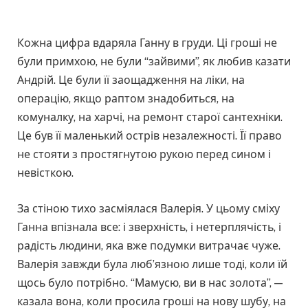
Кожна цифра вдаряла Ганну в груди. Ці гроші не
були примхою, не були “зайвими”, як любив казати
Андрій. Це були її заощадження на ліки, на
операцію, якщо раптом знадобиться, на
комуналку, на харчі, на ремонт старої сантехніки.
Це був її маленький острів незалежності. Її право
не стояти з простягнутою рукою перед сином і
невісткою.
За стіною тихо засміялася Валерія. У цьому сміху
Ганна впізнала все: і зверхність, і нетерплячість, і
радість людини, яка вже подумки витрачає чуже.
Валерія завжди була люб’язною лише тоді, коли їй
щось було потрібно. “Мамусю, ви в нас золота”, —
казала вона, коли просила гроші на нову шубу, на