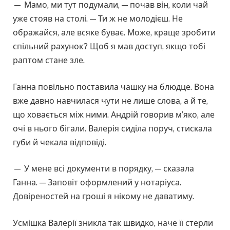
— Мамо, ми тут подумали, — почав він, коли чай
уже стояв на столі. — Ти ж не молодієш. Не
ображайся, але всяке буває. Може, краще зробити
спільний рахунок? Щоб я мав доступ, якщо тобі
раптом стане зле.
Ганна повільно поставила чашку на блюдце. Вона
вже давно навчилася чути не лише слова, а й те,
що ховається між ними. Андрій говорив м’яко, але
очі в нього бігали. Валерія сиділа поруч, стискала
губи й чекала відповіді.
— У мене всі документи в порядку, — сказала
Ганна. — Заповіт оформлений у нотаріуса.
Довіреностей на гроші я нікому не даватиму.
Усмішка Валерії зникла так швидко, наче її стерли