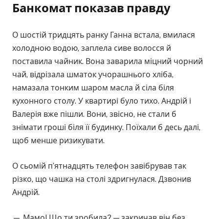
Банкомат показав правду
О шостій тридцять ранку Ганна встала, вмилася
холодною водою, заплела сиве волосся й
поставила чайник. Вона заварила міцний чорний
чай, відрізала шматок учорашнього хліба,
намазала тонким шаром масла й сіла біля
кухонного столу. У квартирі було тихо. Андрій і
Валерія вже пішли. Вони, звісно, не стали б
знімати гроші біля її будинку. Поїхали б десь далі,
щоб менше ризикувати.
О сьомій п’ятнадцять телефон завібрував так
різко, що чашка на столі здригнулася. Дзвонив
Андрій.
— Мамо! Що ти зробила? — закричав він без