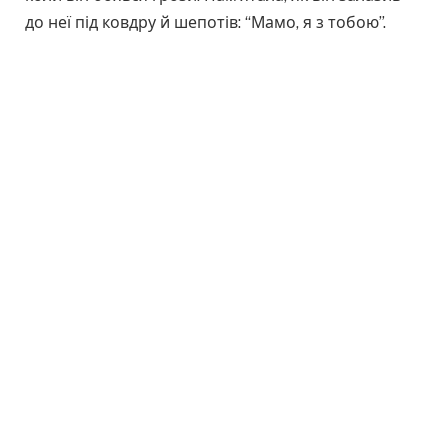
до неї під ковдру й шепотів: “Мамо, я з тобою”.