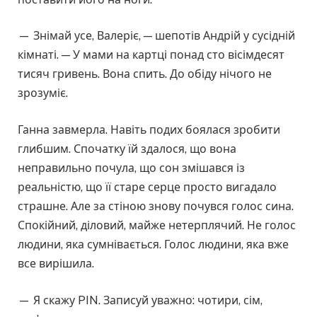
— Знімай усе, Валеріє, — шепотів Андрій у сусідній
кімнаті. — У мами на картці понад сто вісімдесят
тисяч гривень. Вона спить. До обіду нічого не
зрозуміє.
Ганна завмерла. Навіть подих боялася зробити
глибшим. Спочатку їй здалося, що вона
неправильно почула, що сон змішався із
реальністю, що її старе серце просто вигадало
страшне. Але за стіною знову почувся голос сина.
Спокійний, діловий, майже нетерплячий. Не голос
людини, яка сумнівається. Голос людини, яка вже
все вирішила.
— Я скажу PIN. Записуй уважно: чотири, сім,