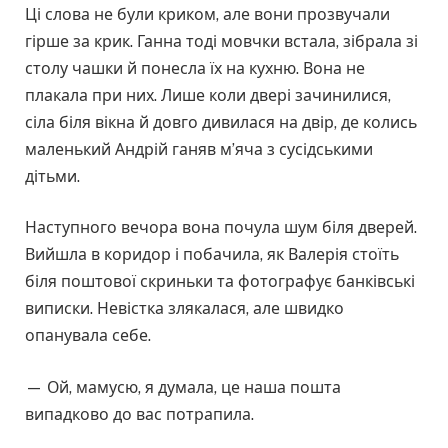
Ці слова не були криком, але вони прозвучали
гірше за крик. Ганна тоді мовчки встала, зібрала зі
столу чашки й понесла їх на кухню. Вона не
плакала при них. Лише коли двері зачинилися,
сіла біля вікна й довго дивилася на двір, де колись
маленький Андрій ганяв м’яча з сусідськими
дітьми.
Наступного вечора вона почула шум біля дверей.
Вийшла в коридор і побачила, як Валерія стоїть
біля поштової скриньки та фотографує банківські
виписки. Невістка злякалася, але швидко
опанувала себе.
— Ой, мамусю, я думала, це наша пошта
випадково до вас потрапила.