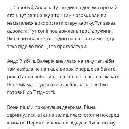
— Спробуй, Андрію. Тут медична довідка про мій
стан. Тут звіт банку з точним часом, коли ви
намагалися використати стару картку. Тут заява
адвоката. Тут копії повідомлень твоєї дружини.
Якщо ви подасте хоч один папір проти мене, ця
тека піде до поліції та прокуратури.
Андрій зблід. Валерія дивилася на теку так, ніби
там лежала не папка, а вирок. Уперше за багато
років Ганна побачила, що син не знає, що сказати.
Він звик маніпулювати її любов’ю, але не був
готовий до її гідності.
Вони пішли, грюкнувши дверима. Вікна
здригнулися, а Ганна залишилася стояти посеред
кімнати. Перемоги вона не відчула. Лише втому.