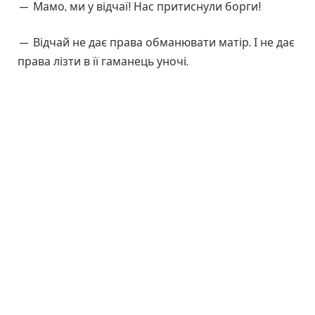
— Мамо, ми у відчаї! Нас притиснули борги!
— Відчай не дає права обманювати матір. І не дає
права лізти в її гаманець уночі.