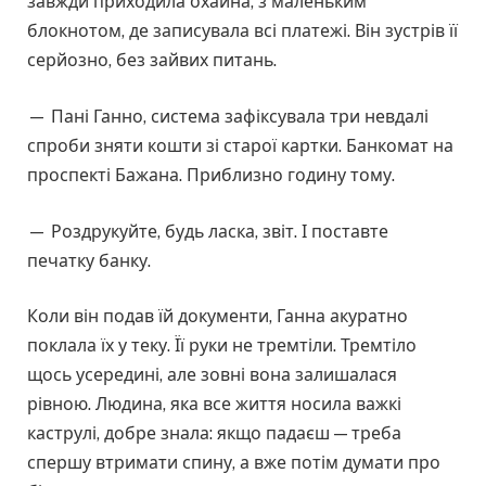
завжди приходила охайна, з маленьким
блокнотом, де записувала всі платежі. Він зустрів її
серйозно, без зайвих питань.
— Пані Ганно, система зафіксувала три невдалі
спроби зняти кошти зі старої картки. Банкомат на
проспекті Бажана. Приблизно годину тому.
— Роздрукуйте, будь ласка, звіт. І поставте
печатку банку.
Коли він подав їй документи, Ганна акуратно
поклала їх у теку. Її руки не тремтіли. Тремтіло
щось усередині, але зовні вона залишалася
рівною. Людина, яка все життя носила важкі
каструлі, добре знала: якщо падаєш — треба
спершу втримати спину, а вже потім думати про