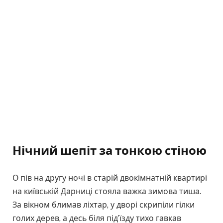
Нічний шепіт за тонкою стіною
О пів на другу ночі в старій двокімнатній квартирі
на київській Дарниці стояла важка зимова тиша.
За вікном блимав ліхтар, у дворі скрипіли гілки
голих дерев, а десь біля під’їзду тихо гавкав