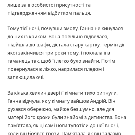
лише за її особистої присутності та
підтвердженням відбитком пальця.
Тому тієї ночі, почувши змову, Ганна не кинулася
до них із криком. Вона повільно підвелася,
підійшла до шафи, дістала стару картку, термін дії
якої закінчився три роки тому, і поклала її в
гаманець так, щоб її легко було знайти. Потім
повернулася в ліжко, накрилася пледом і
заплющила очі.
За кілька хвилин двері її кімнати тихо рипнули.
Ганна відчула, як у кімнату зайшов Андрій. Він
рухався обережно, майже безшумно, але для
матері його кроки були знайомі з дитинства. Вона
пам’ятала, як ці самі ноги тупотіли до неї вночі,
коли він боявся грози. Пам’ятала, як він залазив