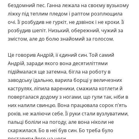
бездомний пес. Ганна лежала на своєму вузькому
ліжку під теплим пледом і раптом розплющила
очі. Її розбудив не гуркіт, не дзвінок і не кроки. Її
розбудив шепіт. Низький, обережний, чужий за
змістом, але до болю знайомий за голосом.
Це говорив Андрій, її єдиний син. Той самий
Андрій, заради якого вона десятиліттями
підіймалася ще затемна, бігла на роботу в
заводську їдальню, варила борщі у величезних
каструлях, ліпила вареники, смажила котлети й
поверталася додому з ногами, що гули так, ніби в
них налили свинцю. Вона працювала сорок п’ять
років, не жаліючи себе. Її руки стали вузлуватими,
пальці боліли на погоду, але вона ніколи не
скаржилася. Бо в неї був син. Бо треба було
поставити його на ноги.