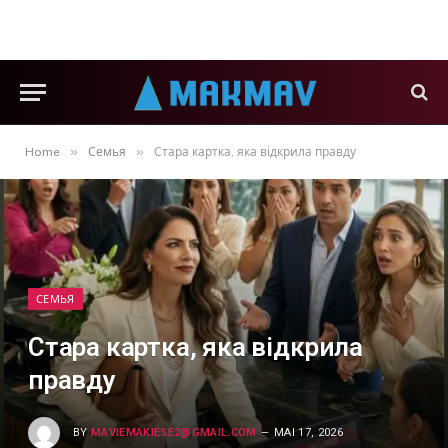
»
»
Home
Семья
Стара картка, яка відкрила правду
СЕМЬЯ
Стара картка, яка відкрила
правду
BY
MAVIEMAKIESE2@GMAIL.COM
MAI 17, 2026