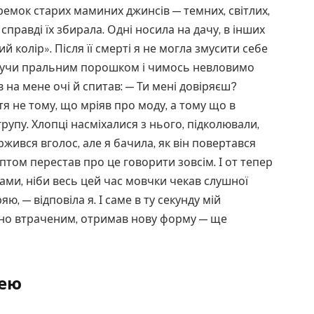
еремок старих маминих джинсів — темних, світлих,
 справді їх збирала. Одні носила на дачу, в інших
й колір». Після її смерті я не могла змусити себе
пахнучи пральним порошком і чимось невловимо
 на мене очі й спитав: — Ти мені довіряєш?
я не тому, що мріяв про моду, а тому що в
упу. Хлопці насміхалися з нього, підколювали,
ржився вголос, але я бачила, як він повертався
птом перестав про це говорити зовсім. І от тепер
ми, ніби весь цей час мовчки чекав слушної
яю, — відповіла я. І саме в ту секунду мій
чно втраченим, отримав нову форму — ще
нею