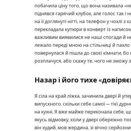
побачила ціну того, що вона називала «не
піднявся гарячий клубок, але голос так і н
на її доглянуті нігті, на телефон у чохлі 
перекладала купюри в конверт із написо
важливим виявилися не наші спогади й не
лежало переді мною на стільниці й пахло 
повернулася й пішла до своєї кімнати, бо 
розплачуся, або скажу те, чого не зможу 
Назар і його тихе «довіря
Я сіла на край ліжка, зачинила двері й уп
випускного, скільки себе самої — тієї дур
на кухні. Я вже майже переконала себе, 
якусь відмовку, коли у двері обережно по
він худий, мов жердина, зі вічно серйозн