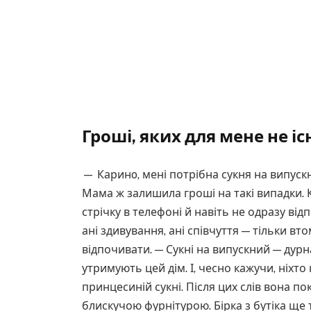
Гроші, яких для мене не і
— Каринo, мені потрібна сукня на випускн
Мама ж залишила гроші на такі випадки. 
стрічку в телефоні й навіть не одразу відп
ані здивування, ані співчуття — тільки вт
відпочивати. — Сукні на випускний — дурн
утримують цей дім. І, чесно кажучи, ніхто
принцесиній сукні. Після цих слів вона п
блискучою фурнітурою. Бірка з бутіка ще 