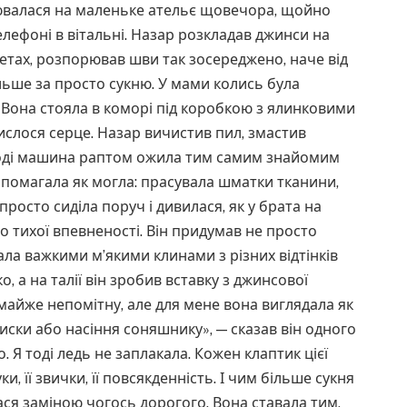
ювалася на маленьке ательє щовечора, щойно
лефоні в вітальні. Назар розкладав джинси на
азетах, розпорював шви так зосереджено, наче від
ьше за просто сукню. У мами колись була
 Вона стояла в коморі під коробкою з ялинковими
стислося серце. Назар вичистив пил, змастив
а тоді машина раптом ожила тим самим знайомим
допомагала як могла: прасувала шматки тканини,
 просто сиділа поруч і дивилася, як у брата на
о тихої впевненості. Він придумав не просто
дала важкими м’якими клинами з різних відтінків
о, а на талії він зробив вставку з джинсової
айже непомітну, але для мене вона виглядала як
иски або насіння соняшнику», — сказав він одного
 Я тоді ледь не заплакала. Кожен клаптик цієї
уки, її звички, її повсякденність. І чим більше сукня
ся заміною чогось дорогого. Вона ставала тим,