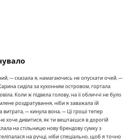
снувало
ий, — сказала я, намагаючись не опускати очей. —
Карина сиділа за кухонним островом, гортала
овіла. Коли ж підвела голову, на її обличчі не було
омлене роздратування, ніби я заважала їй
а витрата, — кинула вона. — Ці гроші тепер
 не хоче дивитися, як ти вештаєшся в дорогій
оклала на стільницю нову брендову сумку з
теліпалася на ручці, ніби спеціально, щоб я точно