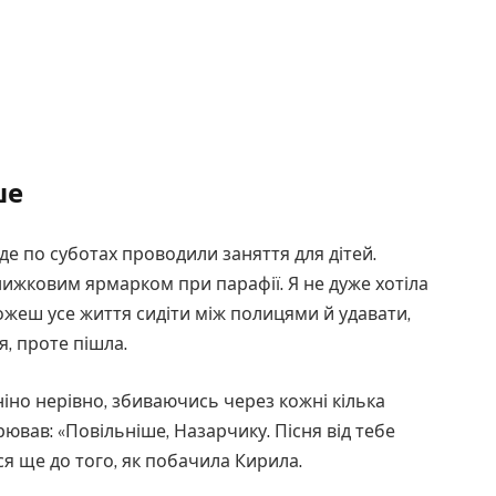
ше
, де по суботах проводили заняття для дітей.
ижковим ярмарком при парафії. Я не дуже хотіла
можеш усе життя сидіти між полицями й удавати,
я, проте пішла.
ніно нерівно, збиваючись через кожні кілька
рював: «Повільніше, Назарчику. Пісня від тебе
ся ще до того, як побачила Кирила.