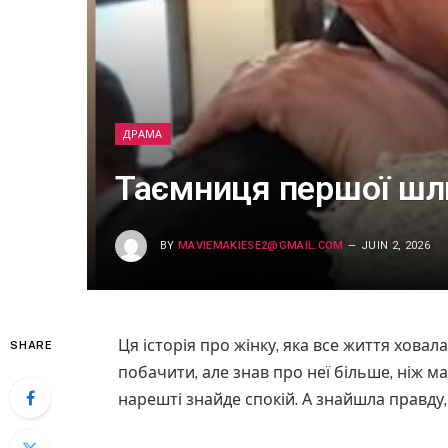
ДРАМА
Таємниця першої шл
BY
MAVIEMAKIESE2@GMAIL.COM
JUIN 2, 2026
Ця історія про жінку, яка все життя ховала
SHARE
побачити, але знав про неї більше, ніж м
нарешті знайде спокій. А знайшла правду, 