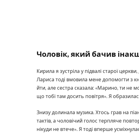
Чоловік, який бачив інак
Кирила я зустріла у підвалі старої церкви
Лариса тоді вмовила мене допомогти з кн
йти, але сестра сказала: «Марино, ти не 
що тобі там досить повітря». Я образилас
Знизу долинала музика. Хтось грав на піа
тактів, а чоловічий голос терпляче повто
нікуди не втече». Я тоді вперше усміхнула