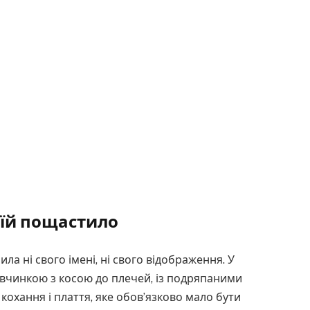
 їй пощастило
ла ні свого імені, ні свого відображення. У
івчинкою з косою до плечей, із подряпаними
кохання і плаття, яке обов’язково мало бути