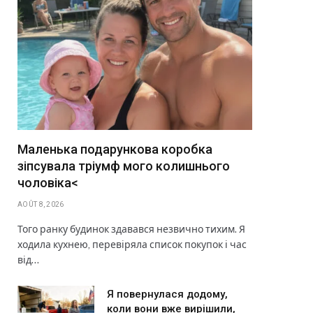
Маленька подарункова коробка
зіпсувала тріумф мого колишнього
чоловіка<
AOÛT 8, 2026
Того ранку будинок здавався незвично тихим. Я
ходила кухнею, перевіряла список покупок і час
від…
Я повернулася додому,
коли вони вже вирішили,