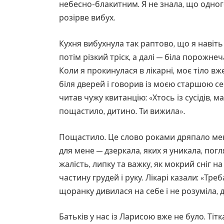
небесно-блакитним. Я не знала, що одног
розірве вибух.
Кухня вибухнула так раптово, що я навіть 
потім різкий тріск, а далі — біла порожнеча,
Коли я прокинулася в лікарні, моє тіло в
біля дверей і говорив із моєю старшою се
читав чужу квитанцію: «Хтось із сусідів, 
пощастило, дитино. Ти вижила».
Пощастило. Це слово роками дряпало мен
для мене — дзеркала, яких я уникала, погл
жалість, липку та важку, як мокрий сніг 
частину грудей і руку. Лікарі казали: «Тре
щоранку дивилася на себе і не розуміла, 
Батьків у нас із Ларисою вже не було. Тітк