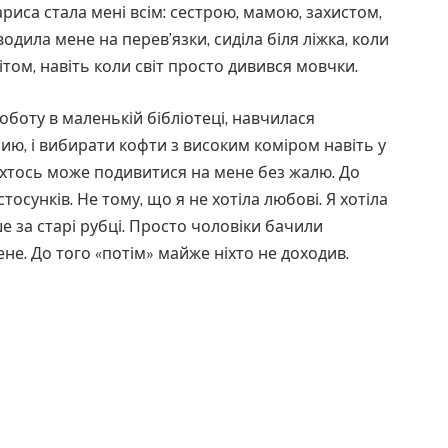
Лариса стала мені всім: сестрою, мамою, захистом,
одила мене на перев’язки, сиділа біля ліжка, коли
вітом, навіть коли світ просто дивився мовчки.
оботу в маленькій бібліотеці, навчилася
ию, і вибирати кофти з високим коміром навіть у
що хтось може подивитися на мене без жалю. До
тосунків. Не тому, що я не хотіла любові. Я хотіла
ше за старі рубці. Просто чоловіки бачили
не. До того «потім» майже ніхто не доходив.