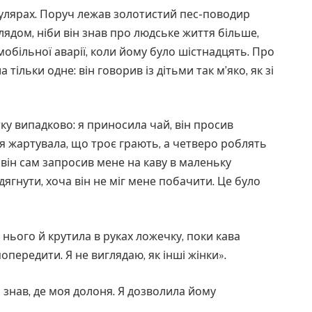
окулярах. Поруч лежав золотистий пес-поводир
глядом, ніби він знав про людське життя більше,
мобільної аварії, коли йому було шістнадцять. Про
 тільки одне: він говорив із дітьми так м’яко, як зі
ку випадково: я приносила чай, він просив
 я жартувала, що троє грають, а четверо роблять
м він сам запросив мене на каву в маленьку
дягнути, хоча він не міг мене побачити. Це було
нього й крутила в руках ложечку, поки кава
опередити. Я не виглядаю, як інші жінки».
о знав, де моя долоня. Я дозволила йому