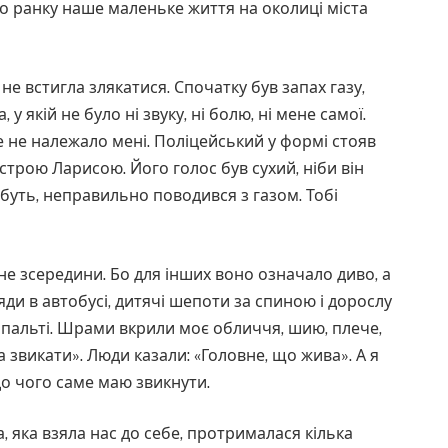
о ранку наше маленьке життя на околиці міста
не встигла злякатися. Спочатку був запах газу,
 у якій не було ні звуку, ні болю, ні мене самої.
же не належало мені. Поліцейський у формі стояв
строю Ларисою. Його голос був сухий, ніби він
мабуть, неправильно поводився з газом. Тобі
е зсередини. Бо для інших воно означало диво, а
яди в автобусі, дитячі шепоти за спиною і дорослу
на пальті. Шрами вкрили моє обличчя, шию, плече,
ба звикати». Люди казали: «Головне, що жива». А я
до чого саме маю звикнути.
а, яка взяла нас до себе, протрималася кілька