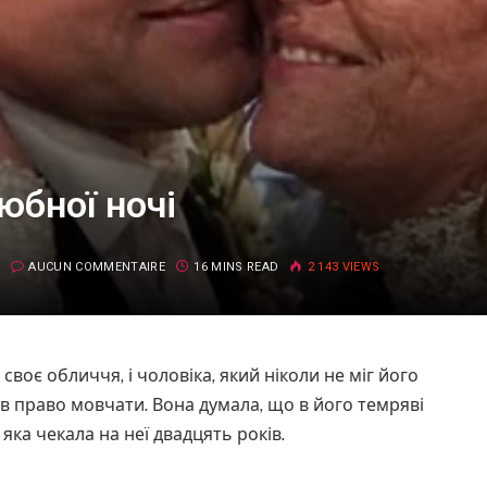
юбної ночі
AUCUN COMMENTAIRE
16 MINS READ
2 143
VIEWS
 своє обличчя, і чоловіка, який ніколи не міг його
ав право мовчати. Вона думала, що в його темряві
яка чекала на неї двадцять років.