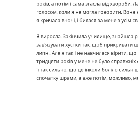
років, а потім і сама згасла від хвороби. 
голосом, коли я не могла говорити. Вона в
я кричала вночі, і билася за мене з усім с
Я виросла. Закінчила училище, знайшла р
зав’язувати хустки так, щоб прикривати ш
липні. Але я так і не навчилася вірити, 
тридцяти років у мене не було справжніх с
її так сильно, що це інколи боліло сильні
спочатку шрами, а вже потім, можливо, ме