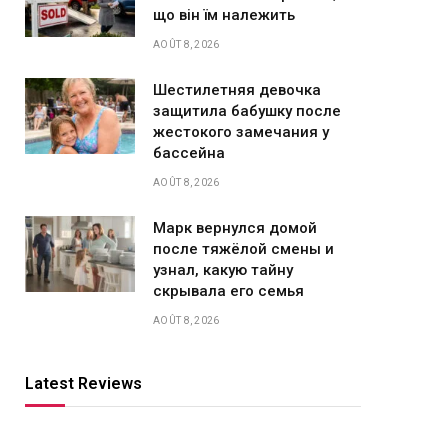
що він їм належить
AOÛT 8, 2026
Шестилетняя девочка
защитила бабушку после
жестокого замечания у
бассейна
AOÛT 8, 2026
Марк вернулся домой
после тяжёлой смены и
узнал, какую тайну
скрывала его семья
AOÛT 8, 2026
Latest Reviews