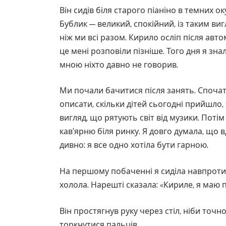
Він сидів біля старого піаніно в темних 
Бублик — великий, спокійний, із таким ви
ніж ми всі разом. Кирило осліп після авто
це мені розповіли пізніше. Того дня я знала
мною ніхто давно не говорив.
Ми почали бачитися після занять. Спочат
описати, скільки дітей сьогодні прийшло,
вигляд, що рятують світ від музики. Поті
кав’ярню біля ринку. Я довго думала, що в
дивно: я все одно хотіла бути гарною.
На першому побаченні я сиділа навпроти 
холола. Нарешті сказала: «Кириле, я маю п
Він простягнув руку через стіл, ніби точн
торкнутися пальців.