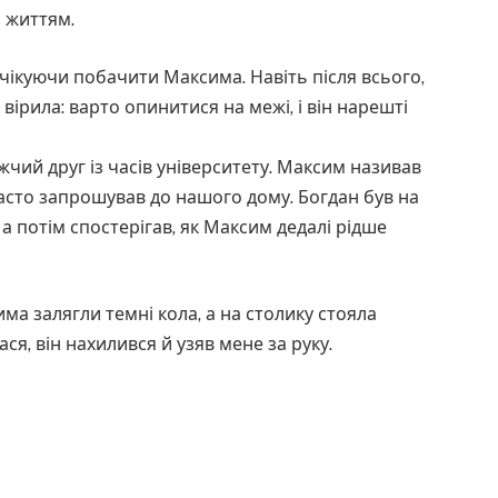
м життям.
 очікуючи побачити Максима. Навіть після всього,
вірила: варто опинитися на межі, і він нарешті
ижчий друг із часів університету. Максим називав
асто запрошував до нашого дому. Богдан був на
а потім спостерігав, як Максим дедалі рідше
има залягли темні кола, а на столику стояла
я, він нахилився й узяв мене за руку.