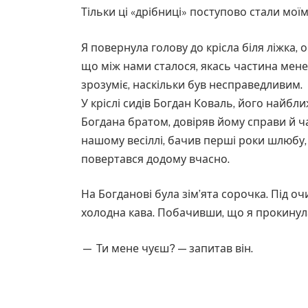
Тільки ці «дрібниці» поступово стали мої
Я повернула голову до крісла біля ліжка,
що між нами сталося, якась частина мене 
зрозуміє, наскільки був несправедливим.
У кріслі сидів Богдан Коваль, його найбл
Богдана братом, довіряв йому справи й ч
нашому весіллі, бачив перші роки шлюбу, 
повертався додому вчасно.
На Богданові була зім’ята сорочка. Під оч
холодна кава. Побачивши, що я прокинулас
— Ти мене чуєш? — запитав він.