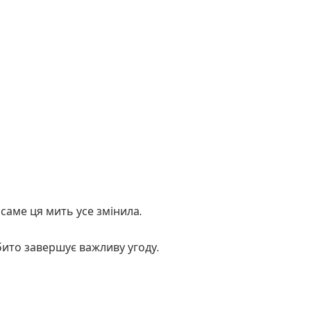
саме ця мить усе змінила.
бито завершує важливу угоду.