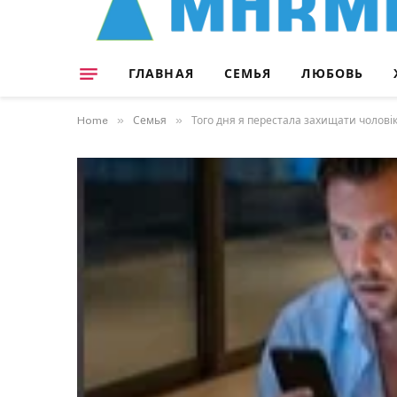
ГЛАВНАЯ
СЕМЬЯ
ЛЮБОВЬ
»
»
Home
Семья
Того дня я перестала захищати чолові