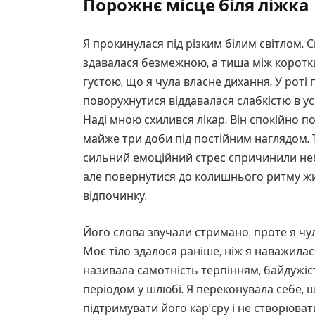
Порожнє місце біля ліжка
Я прокинулася під різким білим світлом. 
здавалася безмежною, а тиша між коротк
густою, що я чула власне дихання. У роті 
поворухнутися віддавалася слабкістю в усь
Наді мною схилився лікар. Він спокійно п
майже три доби під постійним наглядом.
сильний емоційний стрес спричинили неб
але повернутися до колишнього ритму жит
відпочинку.
Його слова звучали стримано, проте я чула
Моє тіло здалося раніше, ніж я наважилас
називала самотність терпінням, байдужіс
періодом у шлюбі. Я переконувала себе, 
підтримувати його кар’єру і не створюват