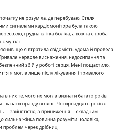
Спочатку не розуміла, де перебуваю. Стеля
ими сигналами кардіомонітора була такою
пересохло, грудна клітка боліла, а кожна спроба
ому тілі.
ояснив, що я втратила свідомість удома й провела
 Тривале нервове виснаження, недосипання та
езпечний збій у роботі серця. Мені пощастило,
тя я могла лише після лікування і тривалого
 в них те, чого не могла визнати багато років.
я сказати правду вголос. Чотирнадцять років я
ть — зайнятістю, а приниження — складним
що сильна жінка повинна розуміти чоловіка,
и проблем через дрібниці.