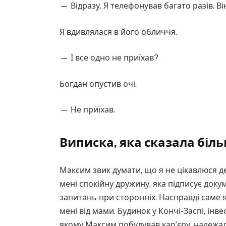
— Відразу. Я телефонував багато разів. Ві
Я вдивлялася в його обличчя.
— І все одно не приїхав?
Богдан опустив очі.
— Не приїхав.
Виписка, яка сказала біль
Максим звик думати, що я не цікавлюся д
мені спокійну дружину, яка підписує док
запитань при сторонніх. Насправді саме 
мені від мами. Будинок у Кончі-Заспі, інве
якому Максим побудував кар’єру, належал