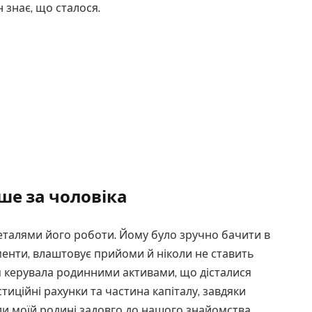
н знає, що сталося.
ше за чоловіка
еталями його роботи. Йому було зручно бачити в
ументи, влаштовує прийоми й ніколи не ставить
я керувала родинними активами, що дісталися
стиційні рахунки та частина капіталу, завдяки
и моїй родині задовго до нашого знайомства.