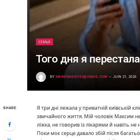
СЕМЬЯ
Того дня я перестал
BY
MAVIEMAKIESE2@GMAIL.COM
JUIN 21, 2026
Я три дні лежала у приватній київській кл
SHARE
звичайного життя. Мій чоловік Максим не
ліжка, не говорив із лікарями й навіть не
Поки моє серце давало збій після багать