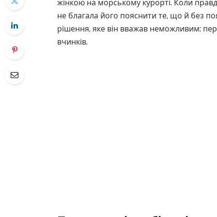
жінкою на морському курорті. Коли правда
не благала його пояснити те, що й без п
рішення, яке він вважав неможливим: пере
вчинків.